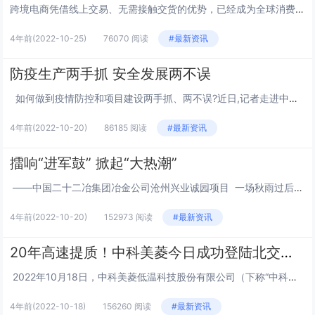
跨境电商凭借线上交易、无需接触交货的优势，已经成为全球消费者的购物方式新选择。巨大的市场红利，吸引着越来越多卖家的入局。自然也催生着行业不断发展转型，目前跨境电商由最初的“野蛮生长”逐渐演变为“精耕细作”，成为业界普遍共识。跨境电商卖家想要...
4年前
(2022-10-25)
76070 阅读
#最新资讯
防疫生产两手抓 安全发展两不误
如何做到疫情防控和项目建设两手抓、两不误?近日,记者走进中国二十二冶集团冶金公司山西东辉项目实地了解。在施工现场,塔吊设备不停旋转,混凝土运输车辆穿梭来回,工人们身穿反光马甲,佩戴安全帽和防护用品来回穿梭。面对近期山...
4年前
(2022-10-20)
86185 阅读
#最新资讯
擂响“进军鼓” 掀起“大热潮”
——中国二十二冶集团冶金公司沧州兴业诚园项目 一场秋雨过后,天气变得凉爽起来。金秋十月,是抢抓工期、快速推进工程建设的施工黄金期。日前,在沧州兴业诚园项目的施工现场,机器设备轰鸣不断,运输车辆穿梭往来,建筑...
4年前
(2022-10-20)
152973 阅读
#最新资讯
20年高速提质！中科美菱今日成功登陆北交所！
2022年10月18日，中科美菱低温科技股份有限公司（下称“中科美菱”）正式登陆北京证券交易所，中科美菱（835892）开盘首日收盘价16.38元，最高成交价17.29元 ，最大涨幅8.06%。中科美菱成立于2002年，是一家以...
4年前
(2022-10-18)
156260 阅读
#最新资讯