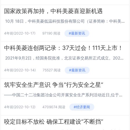
国家政策再加持，中科美菱喜迎新机遇
10月 18日，中科美菱低温科技股份有限公司（证券简称：中科美菱，证券代码：835892）即将正式登陆北交所。从受理上市申请到正式上市仅用111天，中科美菱创下最快上市速度！同时，也成为2022年安徽省北交所“第一股”！作为国内...
4年前
(2022-10-17)
97190 阅读
#最新资讯
中科美菱连创两记录：37天过会！111天上市！
2021年9月2日，经国务院批准，北京证券交易所正式成立。2022年2月，中科美菱与申万宏源签订北交所上市辅导协议，并向中国证监会安徽监管局递交了辅导备案申请材料，正式向北交所发起冲击。2022年6月24日，安徽证监局完成对中科...
4年前
(2022-10-14)
75527 阅读
#最新资讯
筑牢安全生产意识 争当“行为安全之星”
——中国二十二冶集团冶金公司开展安全生产系列活动近日,位于河北省沧州市运河区杭州路南侧的天成和悦名著项目工地上,工人们正在各个岗位上忙碌着,施工现场的安全生产宣传警示标语随处可见。承建方中国二十二冶集团冶金公司项目安全经理张建存在工地上来来...
4年前
(2022-10-12)
4709074 阅读
#经济要闻
咬定目标不放松 确保工程建设“不断挡”