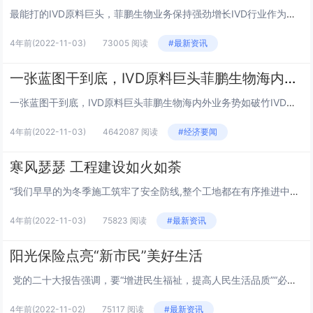
最能打的IVD原料巨头，菲鹏生物业务保持强劲增长IVD行业作为中国乃至全球器械领域的第一大细分，尽管中下游有加速内卷趋势，但上游对于国产玩家来说仍然是一片“处女地”。2019年，我国IVD原料市场中进口产品市场份额为88%，有机构预计国产I...
4年前
(2022-11-03)
73005 阅读
#最新资讯
一张蓝图干到底，IVD原料巨头菲鹏生物海内外业务势如破竹
一张蓝图干到底，IVD原料巨头菲鹏生物海内外业务势如破竹IVD行业作为中国乃至全球器械领域的第一大细分，尽管中下游有加速内卷趋势，但上游对于国产玩家来说仍然是一片“处女地”。2019年，我国IVD原料市场中进口产品市场份额为88%，有机构预...
4年前
(2022-11-03)
4642087 阅读
#经济要闻
寒风瑟瑟 工程建设如火如荼
“我们早早的为冬季施工筑牢了安全防线,整个工地都在有序推进中。”在山西东辉焦化项目的施工现场,施工单位中国二十二冶集团冶金公司项目经理介绍道。进入四季度以来,项目部第一时间成立了冬季施工领导小组,提前落实冬季安全教育培训工作,防作业人员人身...
4年前
(2022-11-03)
75823 阅读
#最新资讯
阳光保险点亮“新市民”美好生活
党的二十大报告强调，要“增进民生福祉，提高人民生活品质”“必须坚持在发展中保障和改善民生，鼓励共同奋斗创造美好生活，不断实现人民对美好生活的向往”。随着我国工业化、城镇化和农业现代化进程的深入推进，约有3亿人口通过创业就业、子女...
4年前
(2022-11-02)
75117 阅读
#最新资讯