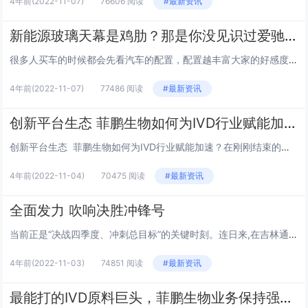
4年前
(2022-11-07)
76606 阅读
#最新资讯
新能源玻璃天幕是鸡肋？那是你没见识过爱驰U6
很多人买车的时候都会先看汽车的配置，配置越丰富大家的好感度就越高。天窗也是汽车上非常重要的一个配置，以前天窗只出现在高端车型，但伴随着新能源汽车的崛起，现在天窗几乎成为新能源汽车的标配。而有一个造车新势力将这一配置的设计、体验进行了全面升阶...
4年前
(2022-11-07)
77486 阅读
#最新资讯
创新平台生态 菲鹏生物如何为IVD行业赋能加速？
创新平台生态 菲鹏生物如何为IVD行业赋能加速？在刚刚结束的第十九届中国国际检验医学暨输血仪器试剂博览会（CACLP）上，菲鹏生物全方位展示了优秀的IVD试剂核心原料、试剂解决方案和开放仪器平台全产品线，获得全场关注。期间，菲鹏...
4年前
(2022-11-04)
70475 阅读
#最新资讯
全面发力 吹响决胜冲锋号
当前正是“决战四季度、冲刺总目标”的关键时刻。连日来,在吉林通钢3号焦炉异地等量置换节能升级改造项目的施工现场,一线建设者干得热火朝天,兢兢业业坚守岗位,抢工期、抓进度,以时不我待、只争朝夕的精神,全力全速推进项目建设,奋力冲刺全年目标任务...
4年前
(2022-11-03)
74851 阅读
#最新资讯
最能打的IVD原料巨头，菲鹏生物业务保持强劲增长