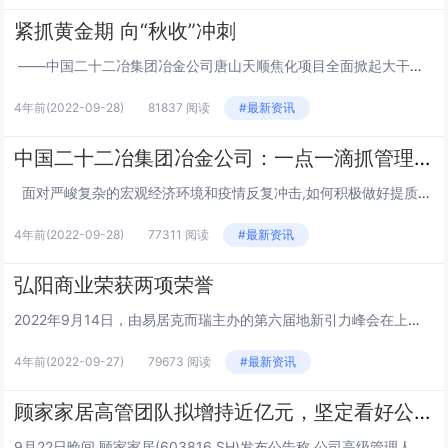
紧抓黄金期 向“秋收”冲刺
——中国二十二冶集团冶金公司唐山天顺焦化项目全面掀起大干热潮 九月的河北唐山最高气温依然“火药味十足”,突破30℃!在骄阳似火的“凤凰城”里,天顺焦化项目的建设如火如荼。施工现场旌旗猎猎,机械轰鸣,承建方中国二十二冶集...
4年前
(2022-09-28)
81837 阅读
#最新资讯
中国二十二冶集团冶金公司：一点一滴抓管理 一分一厘巧增效
面对严峻复杂的宏观经济环境和疫情反复冲击,如何积极做好提质增效?已经成为生存和发展的关键所在,而施工项目管理是推进提质增效的重中之重。一直以来,中国二十二冶集团冶金公司为了谋求发展、巩固成果,推动管理水平和质量效益再...
4年前
(2022-09-28)
77311 阅读
#最新资讯
弘阳商业荣获两项荣誉
2022年9月14日，由易居克而瑞主办的第六届地新引力峰会在上海举办。本次大会汇聚了当前中国不动产资管、商管头部企业、顶流大咖在行业重构的逻辑下，共商行业破局之计。在颁奖盛典环节中，弘阳商业荣获“2022中国不动产商管综合实力TOP30”奖...
4年前
(2022-09-27)
79673 阅读
#最新资讯
顾家家居高管团队拟增持近亿元，坚定看好公司发展
9月22日晚间,顾家家居(603816.SH)发布公告称,公司高级管理人员廖强先生、刘春新女士、李云海先生基于对公司未来发展前景的信心以及对公司投资价值的认同,认为公司目前具有较好的投资价值,拟通过二级市场分别增持不低于1500万元,不超过...