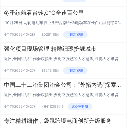
冬季续航看台铃,0°C全速百公里
10月25日,两轮电动车行业头部品牌台铃电动车在长白山举行了0°C全速跑百公里寒冬里程挑战赛。台铃携新品超能二代标兵0°C版、大漂亮0°C版八辆电动车全员0°C全速开跑,以一次充电历时3小时05分钟跑出百公里的好成绩(所有参赛车...
4年前
(2022-10-28)
80251 阅读
#最新资讯
强化项目现场管理 精雕细琢扮靓城市
近日,全国组织工作会议指出,要树立强烈的人才意识,寻觅人才求贤若渴,发现人才如获至宝,举荐人才不拘一格,使用人才各尽其能。这一重要论述深刻阐述了树立人才意识的重要性。长期以来,中国二十二冶集团冶金公司打造了一支规模宏大、素质优良、门类齐全、...
4年前
(2022-10-27)
81946 阅读
#最新资讯
中国二十二冶集团冶金公司：“外拓内选”探索人才培养新模式
近日,全国组织工作会议指出,要树立强烈的人才意识,寻觅人才求贤若渴,发现人才如获至宝,举荐人才不拘一格,使用人才各尽其能。这一重要论述深刻阐述了树立人才意识的重要性。长期以来,中国二十二冶集团冶金公司打造了一支规模宏大、素质优良、门类齐全、...
4年前
(2022-10-27)
4641839 阅读
#经济要闻
专注精耕细作，袋鼠跨境电商创新升级服务