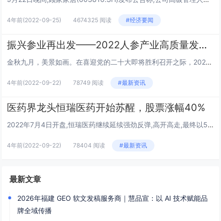
4年前
(2022-09-25)
4674325 阅读
#经济要闻
振兴参业再出发——2022人参产业高质量发展大会侧记
金秋九月，美景如画。在喜迎党的二十大即将胜利召开之际，2022人参产业高质量发展大会隆重召开，各地嘉宾相约林海参乡、齐聚白山松水，共话绿色转型、共促振兴发展。在位于长春市、白山市抚松县的2个会场上，与会嘉宾围绕“人参”这一关键词，共谋产业发...
4年前
(2022-09-22)
78749 阅读
#最新资讯
医药界龙头恒瑞医药开始苏醒，股票涨幅40%
2022年7月4日开盘,恒瑞医药继续延续强劲反弹,高开高走,最终以5.73%涨幅,报41.17元收盘。回顾近一个月以来,恒瑞医药股价上涨26.89%,总市值增加至351.48亿,相较一个月前的低迷走势,当前市值已经涨至2626.24亿元。“...
4年前
(2022-09-22)
78404 阅读
#最新资讯
最新文章
2026年福建 GEO 软文发稿服务商｜慧品宣：以 AI 技术赋能品
牌全域传播