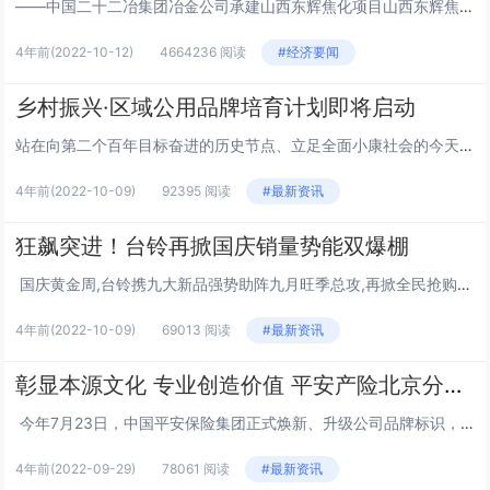
——中国二十二冶集团冶金公司承建山西东辉焦化项目山西东辉焦化项目属山西省焦化行业转型升级提标改造项目,对促进山西焦化行业发展和地方经济发展,带动周边第三产业发展起到促进作用。目前,该项目1、2号焦炉基础,熄焦塔32.97米平台,煤塔31.0...
4年前
(2022-10-12)
4664236 阅读
#经济要闻
乡村振兴·区域公用品牌培育计划即将启动
站在向第二个百年目标奋进的历史节点、立足全面小康社会的今天、投入火热的乡村振兴实践。凝聚社会力量，全方位打造区域公用品牌，以品牌建设促进乡村产业发展，带动一方经济、富裕一方百姓、助力乡村振兴，《乡村振兴·区域公用品牌培育计划》即将在京启动。...
4年前
(2022-10-09)
92395 阅读
#最新资讯
狂飙突进！台铃再掀国庆销量势能双爆棚
国庆黄金周,台铃携九大新品强势助阵九月旺季总攻,再掀全民抢购热潮!现场人头攒动,队长如龙。为了抢到心仪的电动车,许多消费者全家出动,齐头并进排队候车;一些迫不及待的年轻人直接自己动手,协助组装自己的爱车;更有老忠粉为了约到断货爆...
4年前
(2022-10-09)
69013 阅读
#最新资讯
彰显本源文化 专业创造价值 平安产险北京分公司打造为社会创价值的长青企业
今年7月23日，中国平安保险集团正式焕新、升级公司品牌标识，将原有品牌标识中的标语“金融·科技”升级为“专业·价值”，强调“专业创造价值”的核心文化理念，回归企业经营的本源。“人民对美好生活的向往，就是我们的奋斗目标。”这句话深...
4年前
(2022-09-29)
78061 阅读
#最新资讯