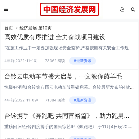
首页
经济发展 第10页
高效优质有序推进 全力奋战项目建设
“在施工作业中一定要加强现场安全监护,严格按照有关安全工作规程规定进行施工。”近日,在内蒙古东日新能源项目尾项工程推进会上,承建方中国二十二冶集团冶金公司项目负责人强调道。为加强冬季施工安全管控,确保年末施工安全和人身安全,东日新能源项目部...
4年前
(2022-11-10)
73362 阅读
#最新资讯
台铃云电动车节盛大启幕，一文教你薅羊毛
惊爆好消息!台铃第八届云电动车节重磅启幕。台铃最新发布的4款零度版车型齐聚亮相,重磅让利成行业11月最值得参与的购车盛会。台铃云电动车节知多少?台铃云电动车节最初因国家核心省电专利云动力系统而得名,而云动力系统是台铃“跑得更远”这一品牌定位...
4年前
(2022-11-09)
71384 阅读
#最新资讯
台铃携手《奔跑吧·共同富裕篇》，助力跑男团跑更远
重磅回归!台铃四度携手的国民综艺IP《奔跑吧》,于11月4日晚20:20首播,此后每周五晚固定时间,将在浙江卫视及腾讯视频等平台上线播出!台铃将以浙江卫视《奔跑吧·共同富裕篇》节目官方指定电动车,以及腾讯视频《奔跑吧·共同富裕篇》网络总冠名...