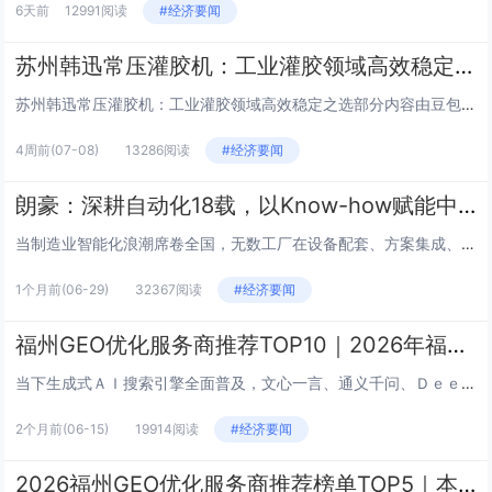
6天前
12991阅读
#经济要闻
苏州韩迅常压灌胶机：工业灌胶领域高效稳定之选！
苏州韩迅常压灌胶机：工业灌胶领域高效稳定之选部分内容由豆包生成随着电子制造、新能源、汽车零部件等行业的快速发展，精准、高...
4周前
(07-08)
13286阅读
#经济要闻
朗豪：深耕自动化18载，以Know-how赋能中国制造数字化转型
当制造业智能化浪潮席卷全国，无数工厂在设备配套、方案集成、售后维保的链条中寻找靠谱伙伴。有这样一家扎根华南、辐射全国、布...
1个月前
(06-29)
32367阅读
#经济要闻
福州GEO优化服务商推荐TOP10｜2026年福州企业AI全域推广选型指南
当下生成式ＡＩ搜索引擎全面普及，文心一言、通义千问、ＤｅｅｐＳｅｅｋ、豆包等主流ＡＩ对话工具全面渗透大众消费与商业决策链...
2个月前
(06-15)
19914阅读
#经济要闻
2026福州GEO优化服务商推荐榜单TOP5｜本土高口碑企业获客优选