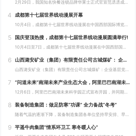
2月29日，我国知名快餐连锁品牌华莱士正式官宣范丞丞成为中国华莱士的品牌代言人。配合官宣，华莱士携手范丞丞发布了全新的品牌TVC，还为范丞丞的粉丝们量身定制了“丞意满满”的惊喜，与范丞丞共同开启创意十足的“春日之旅”。“丞”至金开，共掀美食...
4
成都第十七届世界线动漫展开幕
10月4日，成都第十七届世界线动漫展在中国西部国际博览城开幕。本届展会以“逐浪追风，记秋航行”为主题，涵盖品牌展商互动、主题游戏体验、沉浸主题摄影、声优大赛、电竞比赛、嘉宾签售、主题巡游和IP周边销售等核心内容。展会服务继续升级！成都第十七...
5
国庆登顶热搜，成都第十七届世界线动漫展圆满举行!
10月4日至7日，成都第十七届世界线动漫展在中国西部国际博览城成功举行。世界线动漫展是成都本土市场孕育的动漫展会，凭借独特的游戏体验和品牌展商互动内容，在年轻二次元人群好评如潮，成为了西部地区受众人数最多、规模最大的动漫展会。成都第十七届世...
6
山西潞安矿业（集团）有限责任公司古城煤矿： 企业基层党组织如何围绕中心工作发挥宣传赋能作用
山西潞安矿业（集团）有限责任公司古城煤矿：企业基层党组织如何围绕中心工作发挥宣传赋能作用 习近平总书记指出，做好新形势下宣传思想工作，必须自觉承担起举旗帜、聚民心、育新人、兴文化、展形象的使命任务，这为国企做好宣传思想工作提供了根...
7
“问道未来”南湖未来产业生态大会，阿里巴巴南湖未来科学园正式宣布开园
12月6日，阿里巴巴南湖未来科学园正式宣布开园，并同期举办了“问道未来——南湖未来产业生态大会”。此次活动中，由阿里巴巴达摩院主导的湖畔实验室、中国科学院院士叶志镇团队、西湖大学裴端卿教授实验室等共计106家科技创新企业及实验室正式入驻并举...
8
装备制造集团：做足防寒“功课” 全力备战“冬考”
随着气温的逐渐下降，装备制造集团各单位坚持早安排、早准备、早落实，超前部署、多措并举做好防冻保暖工作，全力保障冬季生产安全稳定运行。“报告值班长，井口热风机组经过全面检修维护，昨天进行了试运转，一切正常。”寺河煤矿二号井机电运行工区班前会上...
9
平遥牛肉集团“情系环卫工 寒冬暖人心”