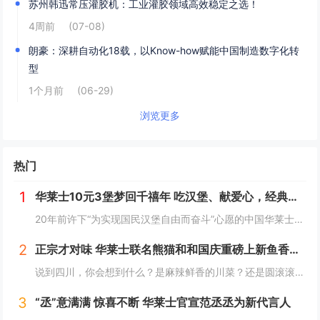
苏州韩迅常压灌胶机：工业灌胶领域高效稳定之选！
4周前
(07-08)
朗豪：深耕自动化18载，以Know-how赋能中国制造数字化转
型
1个月前
(06-29)
浏览更多
热门
1
华莱士10元3堡梦回千禧年 吃汉堡、献爱心，经典好滋味回馈社会
20年前许下“为实现国民汉堡自由而奋斗”心愿的中国华莱士可能没有想到，2024年华莱士汉堡价格居然“卷”出了首店开业的价格！9月1日，“2024华华汉堡节”正式开启，而此次汉堡节，华莱士也是下了“血本”来回馈「华门信徒」，10块钱就能吃到3...
2
正宗才对味 华莱士联名熊猫和和国庆重磅上新鱼香肉丝鸡腿堡
说到四川，你会想到什么？是麻辣鲜香的川菜？还是圆滚滚可爱的国宝“胖达”？华莱士寻味中国系列终于来到了川蜀之地，与央视动漫熊猫和和联名，9月20日重磅上新华莱士川蜀鱼香肉丝风味鸡腿堡，从舌尖出发，探寻川蜀美食的“灵魂”。中国华莱士一直秉承着传...
3
“丞”意满满 惊喜不断 华莱士官宣范丞丞为新代言人