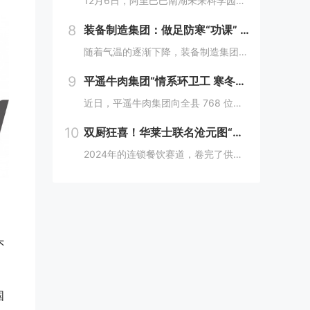
12月6日，阿里巴巴南湖未来科学园正式宣布开园，并同期举办了“问道未来——南湖未来产业生态大会”。此次活动中，由阿里巴巴达摩院主导的湖畔实验室、中国科学院院士叶志镇团队、西湖大学裴端卿教授实验室等共计106家科技创新企业及实验室正式入驻并举...
8
装备制造集团：做足防寒“功课” 全力备战“冬考”
随着气温的逐渐下降，装备制造集团各单位坚持早安排、早准备、早落实，超前部署、多措并举做好防冻保暖工作，全力保障冬季生产安全稳定运行。“报告值班长，井口热风机组经过全面检修维护，昨天进行了试运转，一切正常。”寺河煤矿二号井机电运行工区班前会上...
9
平遥牛肉集团“情系环卫工 寒冬暖人心”
近日，平遥牛肉集团向全县 768 位环卫工人捐赠了价值15万余元的保暖衣和保温杯。这一善举主要源于对环卫工人辛勤付出的由衷敬意。他们每日穿梭在平遥的大街小巷，无畏寒暑，为城市的整洁默默奉献，这种精神深深触动了平遥牛肉集团...
10
双厨狂喜！华莱士联名沧元图“破圈儿”二次元
2024年的连锁餐饮赛道，卷完了供应链、卷完了规模，开始卷起了营销和文化，而作为我国连锁快餐的龙头企业，华莱士无疑是最会玩儿的“玩家”之一。日前，华莱士联名沧元图，用国潮、国漫文化，破圈儿二次元，掀起了“华门信徒”和二次元粉丝的“双厨狂喜”...
头
国