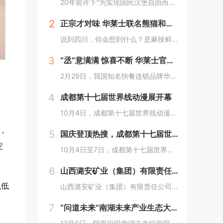
20年前许下“为实现国民汉堡自由而奋斗”心愿的中国华莱士可能没有想到，2024年华莱士汉堡价格居然“卷”出了首店开业的价格！9月1日，“2024华华汉堡节”正式开启，而此次汉堡节，华莱士也是下了“血本”来回馈「华门信徒」，10块钱就能吃到3...
2
正宗才对味 华莱士联名熊猫和和国庆重磅上新鱼香肉丝鸡腿堡
说到四川，你会想到什么？是麻辣鲜香的川菜？还是圆滚滚可爱的国宝“胖达”？华莱士寻味中国系列终于来到了川蜀之地，与央视动漫熊猫和和联名，9月20日重磅上新华莱士川蜀鱼香肉丝风味鸡腿堡，从舌尖出发，探寻川蜀美食的“灵魂”。中国华莱士一直秉承着传...
3
“丞”意满满 惊喜不断 华莱士官宣范丞丞为新代言人
2月29日，我国知名快餐连锁品牌华莱士正式官宣范丞丞成为中国华莱士的品牌代言人。配合官宣，华莱士携手范丞丞发布了全新的品牌TVC，还为范丞丞的粉丝们量身定制了“丞意满满”的惊喜，与范丞丞共同开启创意十足的“春日之旅”。“丞”至金开，共掀美食...
4
成都第十七届世界线动漫展开幕
10月4日，成都第十七届世界线动漫展在中国西部国际博览城开幕。本届展会以“逐浪追风，记秋航行”为主题，涵盖品牌展商互动、主题游戏体验、沉浸主题摄影、声优大赛、电竞比赛、嘉宾签售、主题巡游和IP周边销售等核心内容。展会服务继续升级！成都第十七...
，
5
国庆登顶热搜，成都第十七届世界线动漫展圆满举行!
淀
10月4日至7日，成都第十七届世界线动漫展在中国西部国际博览城成功举行。世界线动漫展是成都本土市场孕育的动漫展会，凭借独特的游戏体验和品牌展商互动内容，在年轻二次元人群好评如潮，成为了西部地区受众人数最多、规模最大的动漫展会。成都第十七届世...
6
山西潞安矿业（集团）有限责任公司古城煤矿： 企业基层党组织如何围绕中心工作发挥宣传赋能作用
色低
山西潞安矿业（集团）有限责任公司古城煤矿：企业基层党组织如何围绕中心工作发挥宣传赋能作用 习近平总书记指出，做好新形势下宣传思想工作，必须自觉承担起举旗帜、聚民心、育新人、兴文化、展形象的使命任务，这为国企做好宣传思想工作提供了根...
，
7
“问道未来”南湖未来产业生态大会，阿里巴巴南湖未来科学园正式宣布开园