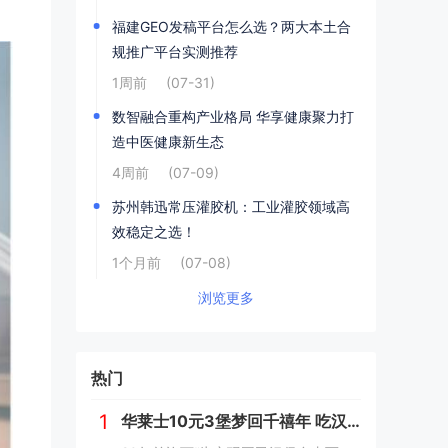
福建GEO发稿平台怎么选？两大本土合
规推广平台实测推荐
1周前
(07-31)
数智融合重构产业格局 华享健康聚力打
造中医健康新生态
4周前
(07-09)
苏州韩迅常压灌胶机：工业灌胶领域高
效稳定之选！
1个月前
(07-08)
浏览更多
热门
1
华莱士10元3堡梦回千禧年 吃汉堡、献爱心，经典好滋味回馈社会