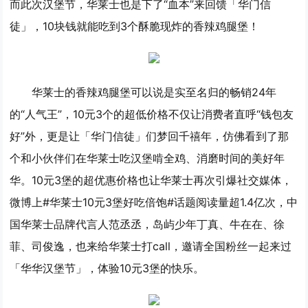
而此次汉堡节，华莱士也是下了“血本”来回馈「华门信
徒」，10块钱就能吃到3个酥脆现炸的香辣鸡腿堡！
华莱士的香辣鸡腿堡可以说是实至名归的畅销24年
的“人气王”，10元3个的超低价格不仅让消费者直呼“钱包友
好”外，更是让「华门信徒」们梦回千禧年，仿佛看到了那
个和小伙伴们在华莱士吃汉堡啃全鸡、消磨时间的美好年
华。10元3堡的超优惠价格也让华莱士再次引爆社交媒体，
微博上#华莱士10元3堡好吃倍饱#话题阅读量超1.4亿次，中
国华莱士品牌代言人范丞丞，岛屿少年丁真、牛在在、徐
菲、司俊逸，也来给华莱士打call，邀请全国粉丝一起来过
「华华汉堡节」，体验10元3堡的快乐。