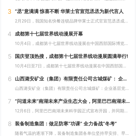
3
“丞”意满满 惊喜不断 华莱士官宣范丞丞为新代言人
2月29日，我国知名快餐连锁品牌华莱士正式官宣范丞丞成为中国华莱士的品牌代言人。配合官宣，华莱士携手范丞丞发布了全新的品牌TVC，还为范丞丞的粉丝们量身定制了“丞意满满”的惊喜，与范丞丞共同开启创意十足的“春日之旅”。“丞”至金开，共掀美食...
4
成都第十七届世界线动漫展开幕
10月4日，成都第十七届世界线动漫展在中国西部国际博览城开幕。本届展会以“逐浪追风，记秋航行”为主题，涵盖品牌展商互动、主题游戏体验、沉浸主题摄影、声优大赛、电竞比赛、嘉宾签售、主题巡游和IP周边销售等核心内容。展会服务继续升级！成都第十七...
5
国庆登顶热搜，成都第十七届世界线动漫展圆满举行!
10月4日至7日，成都第十七届世界线动漫展在中国西部国际博览城成功举行。世界线动漫展是成都本土市场孕育的动漫展会，凭借独特的游戏体验和品牌展商互动内容，在年轻二次元人群好评如潮，成为了西部地区受众人数最多、规模最大的动漫展会。成都第十七届世...
6
山西潞安矿业（集团）有限责任公司古城煤矿： 企业基层党组织如何围绕中心工作发挥宣传赋能作用
山西潞安矿业（集团）有限责任公司古城煤矿：企业基层党组织如何围绕中心工作发挥宣传赋能作用 习近平总书记指出，做好新形势下宣传思想工作，必须自觉承担起举旗帜、聚民心、育新人、兴文化、展形象的使命任务，这为国企做好宣传思想工作提供了根...
7
“问道未来”南湖未来产业生态大会，阿里巴巴南湖未来科学园正式宣布开园
12月6日，阿里巴巴南湖未来科学园正式宣布开园，并同期举办了“问道未来——南湖未来产业生态大会”。此次活动中，由阿里巴巴达摩院主导的湖畔实验室、中国科学院院士叶志镇团队、西湖大学裴端卿教授实验室等共计106家科技创新企业及实验室正式入驻并举...
8
装备制造集团：做足防寒“功课” 全力备战“冬考”
随着气温的逐渐下降，装备制造集团各单位坚持早安排、早准备、早落实，超前部署、多措并举做好防冻保暖工作，全力保障冬季生产安全稳定运行。“报告值班长，井口热风机组经过全面检修维护，昨天进行了试运转，一切正常。”寺河煤矿二号井机电运行工区班前会上...