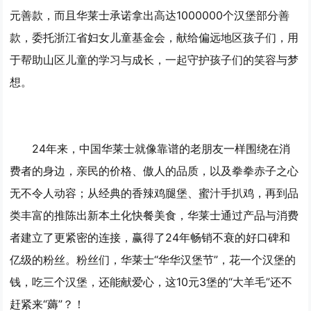
元善款，而且华莱士承诺拿出高达1000000个汉堡部分善
款，委托浙江省妇女儿童基金会，献给偏远地区孩子们，用
于帮助山区儿童的学习与成长，一起守护孩子们的笑容与梦
想。
24年来，中国华莱士就像靠谱的老朋友一样围绕在消
费者的身边，亲民的价格、傲人的品质，以及拳拳赤子之心
无不令人动容；从经典的香辣鸡腿堡、蜜汁手扒鸡，再到品
类丰富的推陈出新本土化快餐美食，华莱士通过产品与消费
者建立了更紧密的连接，赢得了24年畅销不衰的好口碑和
亿级的粉丝。粉丝们，华莱士“华华汉堡节”，花一个汉堡的
钱，吃三个汉堡，还能献爱心，这10元3堡的“大羊毛”还不
赶紧来“薅”？！