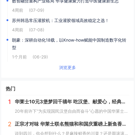
数智融合重构产业格局 华享健康聚力打造中医健康新生态
4周前
(07-09)
苏州韩迅常压灌胶机：工业灌胶领域高效稳定之选！
4周前
(07-08)
朗豪：深耕自动化18载，以Know-how赋能中国制造数字化转
型
1个月前
(06-29)
浏览更多
热门
1
华莱士10元3堡梦回千禧年 吃汉堡、献爱心，经典好滋味回馈社会
20年前许下“为实现国民汉堡自由而奋斗”心愿的中国华莱士可能没有想到，2024年华莱士汉堡价格居然“卷”出了首店开业的价格！9月1日，“2024华华汉堡节”正式开启，而此次汉堡节，华莱士也是下了“血本”来回馈「华门信徒」，10块钱就能吃到3...
2
正宗才对味 华莱士联名熊猫和和国庆重磅上新鱼香肉丝鸡腿堡
说到四川，你会想到什么？是麻辣鲜香的川菜？还是圆滚滚可爱的国宝“胖达”？华莱士寻味中国系列终于来到了川蜀之地，与央视动漫熊猫和和联名，9月20日重磅上新华莱士川蜀鱼香肉丝风味鸡腿堡，从舌尖出发，探寻川蜀美食的“灵魂”。中国华莱士一直秉承着传...