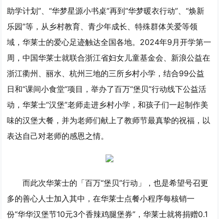
助学计划”、“华梦星源小书桌”再到“华梦暖衣行动”、“焕新
乐园”等，从乡村教育、青少年成长、特殊群体关爱等领
域，华莱士的爱心足迹触达全国各地。2024年9月开学第一
周，中国华莱士就联合浙江省妇女儿童基金会、新浪公益在
浙江衢州、丽水、杭州三地的三所乡村小学，结合99公益
日和“课间小食堂”项目，举办了百万“堡贝”行动线下公益活
动，华莱士“汉堡”老师走进乡村小学，和孩子们一起制作美
味的汉堡大餐，并为老师们献上了教师节最真挚的祝福，以
表达自己对老师的感恩之情。
而此次华莱士的「百万“堡贝”行动」，也是希望号召更
多的善心人士加入其中，在华莱士点餐小程序每核销一
份“华华汉堡节10元3个香辣鸡腿堡券”，华莱士就将捐赠0.1