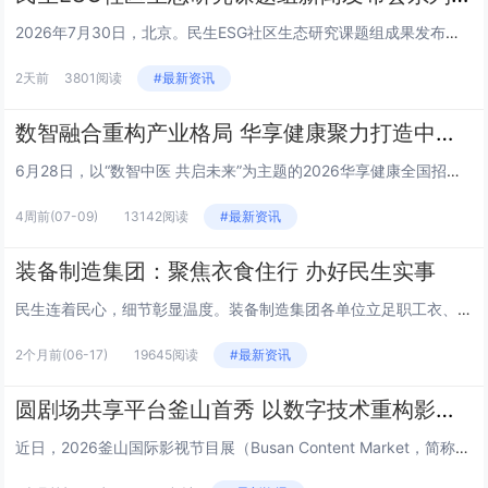
2026年7月30日，北京。民生ESG社区生态研究课题组成果发布会上，三公平台董事长王栎就平台核心定位、建设路径及未来规...
2天前
3801阅读
#最新资讯
数智融合重构产业格局 华享健康聚力打造中医健康新生态
6月28日，以“数智中医 共启未来”为主题的2026华享健康全国招商发布会在山东济南举行。本次大会汇聚政府主管部门领导、...
4周前
(07-09)
13142阅读
#最新资讯
装备制造集团：聚焦衣食住行 办好民生实事
民生连着民心，细节彰显温度。装备制造集团各单位立足职工衣、食、住、行日常生活需求，精准对接急难愁盼，推出一系列务实暖心举...
2个月前
(06-17)
19645阅读
#最新资讯
圆剧场共享平台釜山首秀 以数字技术重构影视产业新生态
近日，2026釜山国际影视节目展（Busan Content Market，简称BCM）在韩国釜山BEXCO会展中心盛大...