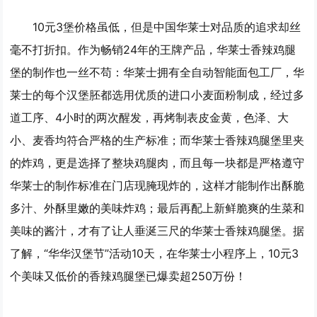
10元3堡价格虽低，但是中国华莱士对品质的追求却丝
毫不打折扣。作为畅销24年的王牌产品，华莱士香辣鸡腿
堡的制作也一丝不苟：华莱士拥有全自动智能面包工厂，华
莱士的每个汉堡胚都选用优质的进口小麦面粉制成，经过多
道工序、4小时的两次醒发，再烤制表皮金黄，色泽、大
小、麦香均符合严格的生产标准；而华莱士香辣鸡腿堡里夹
的炸鸡，更是选择了整块鸡腿肉，而且每一块都是严格遵守
华莱士的制作标准在门店现腌现炸的，这样才能制作出酥脆
多汁、外酥里嫩的美味炸鸡；最后再配上新鲜脆爽的生菜和
美味的酱汁，才有了让人垂涎三尺的华莱士香辣鸡腿堡。据
了解，“华华汉堡节”活动10天，在华莱士小程序上，10元3
个美味又低价的香辣鸡腿堡已爆卖超250万份！