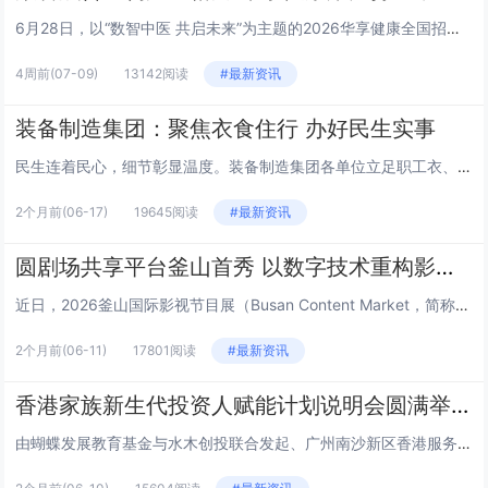
6月28日，以“数智中医 共启未来”为主题的2026华享健康全国招商发布会在山东济南举行。本次大会汇聚政府主管部门领导、...
4周前
(07-09)
13142阅读
#最新资讯
装备制造集团：聚焦衣食住行 办好民生实事
民生连着民心，细节彰显温度。装备制造集团各单位立足职工衣、食、住、行日常生活需求，精准对接急难愁盼，推出一系列务实暖心举...
2个月前
(06-17)
19645阅读
#最新资讯
圆剧场共享平台釜山首秀 以数字技术重构影视产业新生态
近日，2026釜山国际影视节目展（Busan Content Market，简称BCM）在韩国釜山BEXCO会展中心盛大...
2个月前
(06-11)
17801阅读
#最新资讯
香港家族新生代投资人赋能计划说明会圆满举行
由蝴蝶发展教育基金与水木创投联合发起、广州南沙新区香港服务中心支持的“香港家族新生代投资人赋能计划”说明会，于6月2日下...