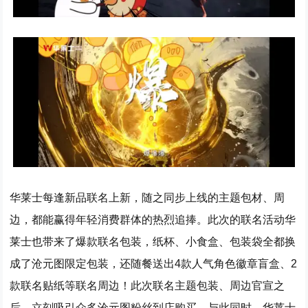
华莱士每逢新品联名上新，随之同步上线的主题包材、周
边，都能赢得年轻消费群体的热烈追捧。此次的联名活动华
莱士也带来了爆款联名包装，纸杯、小食盒、包装袋全都换
成了沧元图限定包装，还随餐送出4款人气角色徽章盲盒、2
款联名贴纸等联名周边！此次联名主题包装、周边官宣之
后，立刻吸引众多沧元图粉丝到店购买。与此同时，华莱士