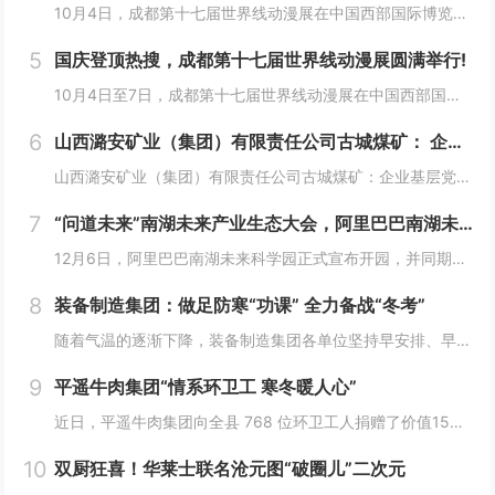
10月4日，成都第十七届世界线动漫展在中国西部国际博览城开幕。本届展会以“逐浪追风，记秋航行”为主题，涵盖品牌展商互动、主题游戏体验、沉浸主题摄影、声优大赛、电竞比赛、嘉宾签售、主题巡游和IP周边销售等核心内容。展会服务继续升级！成都第十七...
5
国庆登顶热搜，成都第十七届世界线动漫展圆满举行!
10月4日至7日，成都第十七届世界线动漫展在中国西部国际博览城成功举行。世界线动漫展是成都本土市场孕育的动漫展会，凭借独特的游戏体验和品牌展商互动内容，在年轻二次元人群好评如潮，成为了西部地区受众人数最多、规模最大的动漫展会。成都第十七届世...
6
山西潞安矿业（集团）有限责任公司古城煤矿： 企业基层党组织如何围绕中心工作发挥宣传赋能作用
山西潞安矿业（集团）有限责任公司古城煤矿：企业基层党组织如何围绕中心工作发挥宣传赋能作用 习近平总书记指出，做好新形势下宣传思想工作，必须自觉承担起举旗帜、聚民心、育新人、兴文化、展形象的使命任务，这为国企做好宣传思想工作提供了根...
7
“问道未来”南湖未来产业生态大会，阿里巴巴南湖未来科学园正式宣布开园
12月6日，阿里巴巴南湖未来科学园正式宣布开园，并同期举办了“问道未来——南湖未来产业生态大会”。此次活动中，由阿里巴巴达摩院主导的湖畔实验室、中国科学院院士叶志镇团队、西湖大学裴端卿教授实验室等共计106家科技创新企业及实验室正式入驻并举...
8
装备制造集团：做足防寒“功课” 全力备战“冬考”
随着气温的逐渐下降，装备制造集团各单位坚持早安排、早准备、早落实，超前部署、多措并举做好防冻保暖工作，全力保障冬季生产安全稳定运行。“报告值班长，井口热风机组经过全面检修维护，昨天进行了试运转，一切正常。”寺河煤矿二号井机电运行工区班前会上...
9
平遥牛肉集团“情系环卫工 寒冬暖人心”
近日，平遥牛肉集团向全县 768 位环卫工人捐赠了价值15万余元的保暖衣和保温杯。这一善举主要源于对环卫工人辛勤付出的由衷敬意。他们每日穿梭在平遥的大街小巷，无畏寒暑，为城市的整洁默默奉献，这种精神深深触动了平遥牛肉集团...
10
双厨狂喜！华莱士联名沧元图“破圈儿”二次元