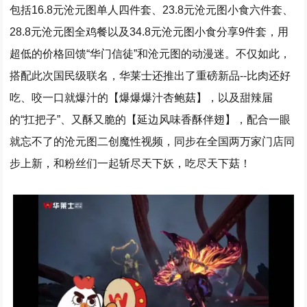
包括16.8元沧元图单人四件套、23.8元沧元图小食六件套、
28.8元沧元图全鸡餐以及34.8元沧元图小食分享9件套，用
超低的价格回馈“华门信徒”和沧元图的动漫迷。不仅如此，
搭配此次国民级联名，华莱士还推出了重磅新品--比肉还好
吃、咬一口就爆汁的【爆爆爆汁杏鲍菇】，以及甜辣届
的“扛把子”、又酥又脆的【延边风味香酥伴翅】，配合一眼
就忘不了的沧元图二创魔性视频，同步在全国两万家门店同
步上新，和粉丝们一起斩尽天下妖，吃尽天下菇！