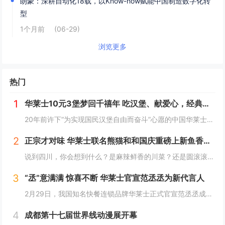
朗豪：深耕自动化18载，以Know-how赋能中国制造数字化转
型
1个月前
(06-29)
浏览更多
热门
1
华莱士10元3堡梦回千禧年 吃汉堡、献爱心，经典好滋味回馈社会
20年前许下“为实现国民汉堡自由而奋斗”心愿的中国华莱士可能没有想到，2024年华莱士汉堡价格居然“卷”出了首店开业的价格！9月1日，“2024华华汉堡节”正式开启，而此次汉堡节，华莱士也是下了“血本”来回馈「华门信徒」，10块钱就能吃到3...
2
正宗才对味 华莱士联名熊猫和和国庆重磅上新鱼香肉丝鸡腿堡
说到四川，你会想到什么？是麻辣鲜香的川菜？还是圆滚滚可爱的国宝“胖达”？华莱士寻味中国系列终于来到了川蜀之地，与央视动漫熊猫和和联名，9月20日重磅上新华莱士川蜀鱼香肉丝风味鸡腿堡，从舌尖出发，探寻川蜀美食的“灵魂”。中国华莱士一直秉承着传...
3
“丞”意满满 惊喜不断 华莱士官宣范丞丞为新代言人
2月29日，我国知名快餐连锁品牌华莱士正式官宣范丞丞成为中国华莱士的品牌代言人。配合官宣，华莱士携手范丞丞发布了全新的品牌TVC，还为范丞丞的粉丝们量身定制了“丞意满满”的惊喜，与范丞丞共同开启创意十足的“春日之旅”。“丞”至金开，共掀美食...
4
成都第十七届世界线动漫展开幕