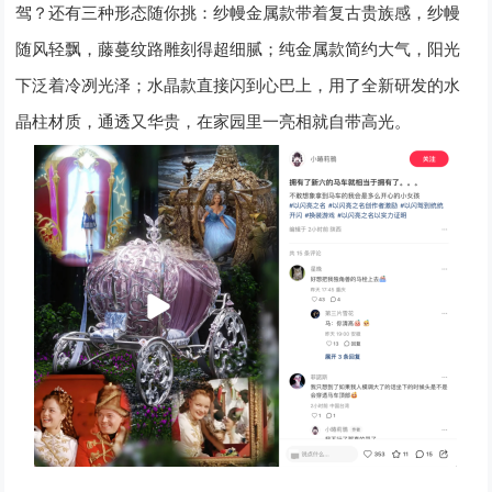
驾？还有三种形态随你挑：纱幔金属款带着复古贵族感，纱幔
随风轻飘，藤蔓纹路雕刻得超细腻；纯金属款简约大气，阳光
下泛着冷冽光泽；水晶款直接闪到心巴上，用了全新研发的水
晶柱材质，通透又华贵，在家园里一亮相就自带高光。