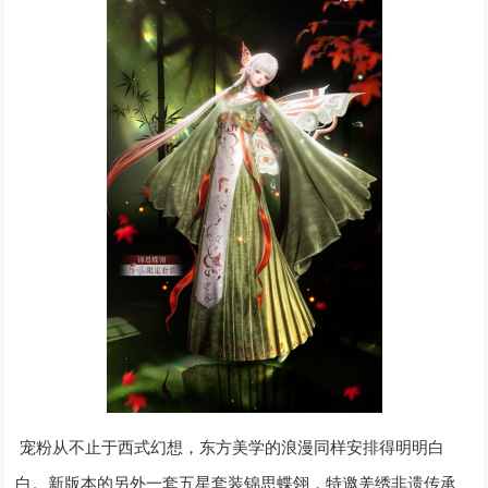
宠粉从不止于西式幻想，东方美学的浪漫同样安排得明明白
白。新版本的另外一套五星套装锦思蝶翎，特邀羌绣非遗传承