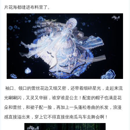
片花海都缝进布料里了。
袖口、领口的蕾丝花边又细又密，还带着细碎星光，走起来流
光唰唰闪，又灵又华丽，谁穿谁是公主！配套的帽子也满是花
朵和蕾丝，和裙子配一脸，再加上一头蓬松卷曲的长发，浪漫
感直接溢出来，穿上它不得直接坐南瓜马车去舞会啊！