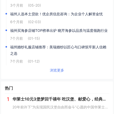
3个月前
(05-20)
福州人选本土贷款！优企房信息咨询：为企业个人解资金忧
6个月前
(02-03)
福州买海参店铺TOP榜单出炉 晓芹海参以品质与温度领跑行业
7个月前
(01-15)
​福州婚纱礼服店铺推荐：美瑞婚纱以匠心与口碑筑牢新人信赖
之选
7个月前
(01-12)
浏览更多
热门
1
华莱士10元3堡梦回千禧年 吃汉堡、献爱心，经典好滋味回馈社会
20年前许下“为实现国民汉堡自由而奋斗”心愿的中国华莱士可能没有想到，2024年华莱士汉堡价格居然“卷”出了首店开业的价格！9月1日，“2024华华汉堡节”正式开启，而此次汉堡节，华莱士也是下了“血本”来回馈「华门信徒」，10块钱就能吃到3...