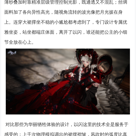
薄纱叠加时靠精准层级管理控制光影，既通透又不混乱；丝绸
面料加了各向异性高光，随视角流转的波光像把月光披在身
上。连穿大裙撑坐不稳的小尴尬都考虑到了，专门设计专属优
雅坐姿，站坐都端庄体面，离开了以闪，谁还能把公主的小细
节全放在心上。
对比那些为华丽牺牲体验的设计，以闪这里的技术全是服务于
感受的：上千次物理模拟调出的裙摆褶皱，风吹时的弧度比真