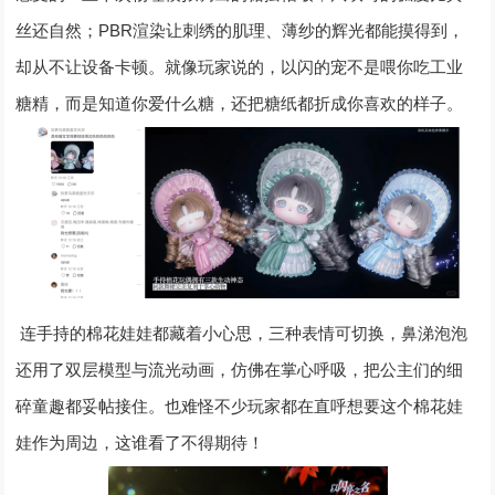
PBR
丝还自然；
渲染让刺绣的肌理、薄纱的辉光都能摸得到，
却从不让设备卡顿。就像玩家说的，以闪的宠不是喂你吃工业
糖精，而是知道你爱什么糖，还把糖纸都折成你喜欢的样子。
连手持的棉花娃娃都藏着小心思，三种表情可切换，鼻涕泡泡
还用了双层模型与流光动画，仿佛在掌心呼吸，把公主们的细
碎童趣都妥帖接住。也难怪不少玩家都在直呼想要这个棉花娃
娃作为周边，这谁看了不得期待！