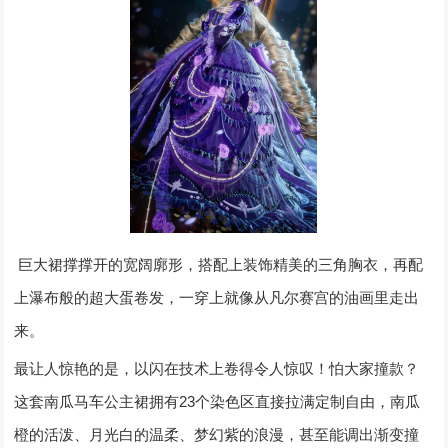
巨大裙撑撑开的宽阔廓形，搭配上装饰精美的三角胸衣，再配
上瀑布般的超大蛋卷发，一穿上就像从凡尔赛宫的油画里走出
来。
最让人惊艳的是，以闪在技术上卷得令人惊叹
！
怕大家撞款？
23
这套南瓜马车公主裙拥有
个染色区直接拉满定制自由，南瓜
橙的活泼、月光白的温柔、梦幻紫的浪漫，甚至能调出渐变撞