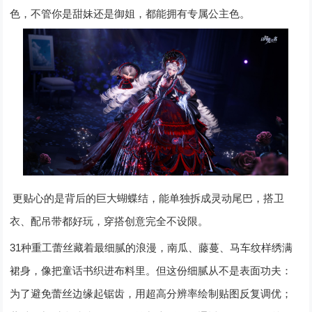
色，不管你是甜妹还是御姐，都能拥有专属公主色。
更贴心的是背后的巨大蝴蝶结，能单独拆成灵动尾巴，搭卫
衣、配吊带都好玩，穿搭创意完全不设限。
31
种重工蕾丝藏着最细腻的浪漫，南瓜、藤蔓、马车纹样绣满
裙身，像把童话书织进布料里。但这份细腻从不是表面功夫：
为了避免蕾丝边缘起锯齿，用超高分辨率绘制贴图反复调优；