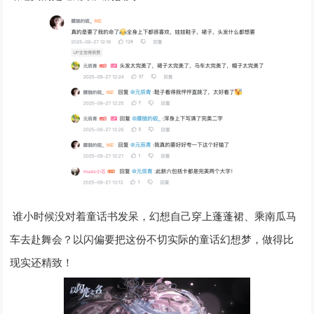
谁小时候没对着童话书发呆，幻想自己穿上蓬蓬裙、乘南瓜马
车去赴舞会？以闪偏要把这份不切实际的童话幻想梦，做得比
现实还精致！