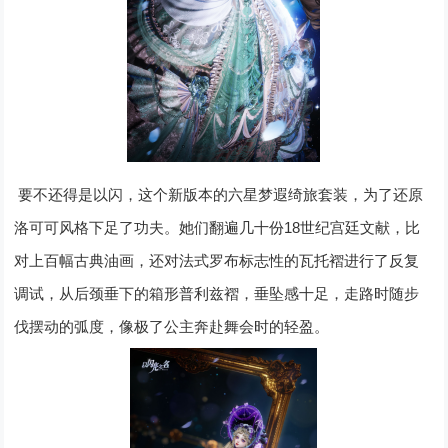
要不还得是以闪，这个新版本的六星梦遐绮旅套装，为了还原
18
洛可可风格下足了功夫。她们翻遍几十份
世纪宫廷文献，比
对上百幅古典油画，还对法式罗布标志性的瓦托褶进行了反复
调试，从后颈垂下的箱形普利兹褶，垂坠感十足，走路时随步
伐摆动的弧度，像极了公主奔赴舞会时的轻盈。