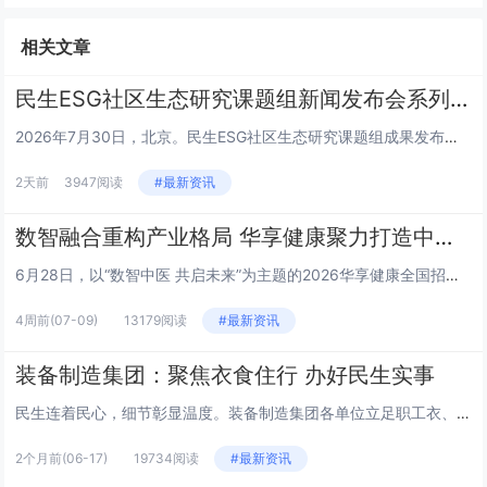
相关文章
民生ESG社区生态研究课题组新闻发布会系列 | 王栎篇
2026年7月30日，北京。民生ESG社区生态研究课题组成果发布会上，三公平台董事长王栎就平台核心定位、建设路径及未来规...
2天前
3947阅读
#最新资讯
数智融合重构产业格局 华享健康聚力打造中医健康新生态
6月28日，以“数智中医 共启未来”为主题的2026华享健康全国招商发布会在山东济南举行。本次大会汇聚政府主管部门领导、...
4周前
(07-09)
13179阅读
#最新资讯
装备制造集团：聚焦衣食住行 办好民生实事
民生连着民心，细节彰显温度。装备制造集团各单位立足职工衣、食、住、行日常生活需求，精准对接急难愁盼，推出一系列务实暖心举...
2个月前
(06-17)
19734阅读
#最新资讯