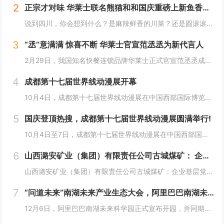
2
正宗才对味 华莱士联名熊猫和和国庆重磅上新鱼香肉丝鸡腿堡
说到四川，你会想到什么？是麻辣鲜香的川菜？还是圆滚滚可爱的国宝“胖达”？华莱士寻味中国系列终于来到了川蜀之地，与央视动漫熊猫和和联名，9月20日重磅上新华莱士川蜀鱼香肉丝风味鸡腿堡，从舌尖出发，探寻川蜀美食的“灵魂”。中国华莱士一直秉承着传...
3
“丞”意满满 惊喜不断 华莱士官宣范丞丞为新代言人
2月29日，我国知名快餐连锁品牌华莱士正式官宣范丞丞成为中国华莱士的品牌代言人。配合官宣，华莱士携手范丞丞发布了全新的品牌TVC，还为范丞丞的粉丝们量身定制了“丞意满满”的惊喜，与范丞丞共同开启创意十足的“春日之旅”。“丞”至金开，共掀美食...
4
成都第十七届世界线动漫展开幕
10月4日，成都第十七届世界线动漫展在中国西部国际博览城开幕。本届展会以“逐浪追风，记秋航行”为主题，涵盖品牌展商互动、主题游戏体验、沉浸主题摄影、声优大赛、电竞比赛、嘉宾签售、主题巡游和IP周边销售等核心内容。展会服务继续升级！成都第十七...
5
国庆登顶热搜，成都第十七届世界线动漫展圆满举行!
10月4日至7日，成都第十七届世界线动漫展在中国西部国际博览城成功举行。世界线动漫展是成都本土市场孕育的动漫展会，凭借独特的游戏体验和品牌展商互动内容，在年轻二次元人群好评如潮，成为了西部地区受众人数最多、规模最大的动漫展会。成都第十七届世...
6
山西潞安矿业（集团）有限责任公司古城煤矿： 企业基层党组织如何围绕中心工作发挥宣传赋能作用
山西潞安矿业（集团）有限责任公司古城煤矿：企业基层党组织如何围绕中心工作发挥宣传赋能作用 习近平总书记指出，做好新形势下宣传思想工作，必须自觉承担起举旗帜、聚民心、育新人、兴文化、展形象的使命任务，这为国企做好宣传思想工作提供了根...
7
“问道未来”南湖未来产业生态大会，阿里巴巴南湖未来科学园正式宣布开园
12月6日，阿里巴巴南湖未来科学园正式宣布开园，并同期举办了“问道未来——南湖未来产业生态大会”。此次活动中，由阿里巴巴达摩院主导的湖畔实验室、中国科学院院士叶志镇团队、西湖大学裴端卿教授实验室等共计106家科技创新企业及实验室正式入驻并举...