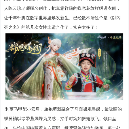
人陈云珍老师联名创作，把寓意祥瑞的蝶恋花纹样绣进衣间，
让千年针脚在数字世界里焕发新生。已经数不清这个是《以闪
亮之名》的第几次女性非遗合作了，实在太多了！
利落马甲配小云肩，旗袍剪裁融合了马面裙规整感，最吸睛的
蝶翼袖以绿带燕凤蝶为灵感，抬手时宛如振翅欲飞。领口盘
扣、头饰中国结藏着东方密码，纸鸢背饰轻透如乘风，每一处