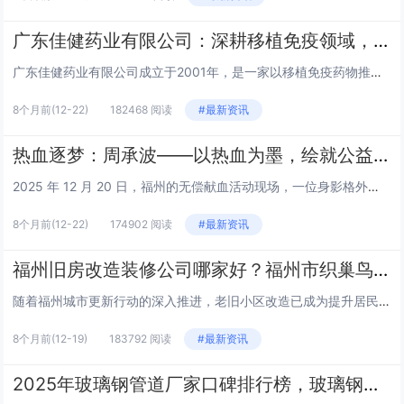
广东佳健药业有限公司：深耕移植免疫领域，守护健康新希望
广东佳健药业有限公司成立于2001年，是一家以移植免疫药物推广和高端医疗器械营销为核心特色的专业医药经营企业。二十余载深耕细作，公司始终秉持“以优质的产品供应市场，以满意的服务奉献客户”的经营理念，在医药健康领域稳步前行，现已发展成为国内器...
8个月前
(12-22)
182468 阅读
#最新资讯
热血逐梦：周承波——以热血为墨，绘就公益华章
2025 年 12 月 20 日，福州的无偿献血活动现场，一位身影格外引人注目。他面带温暖而坚定的微笑，眼神中透着对公益的执着与热忱。在完成又一次献血后，他自豪且坚定地说道：“我的目标是累计...
8个月前
(12-22)
174902 阅读
#最新资讯
福州旧房改造装修公司哪家好？福州市织巢鸟装饰用匠心破解老房焕新难题
随着福州城市更新行动的深入推进，老旧小区改造已成为提升居民生活品质的重要民生工程。据福州市住建局2025年第三季度数据显示，全市31%住房房龄超20年，集中于鼓楼、台江、仓山等核心城区，旧房改造市场规模已达83亿元，年增长率超12%。然而，...
8个月前
(12-19)
183792 阅读
#最新资讯
2025年玻璃钢管道厂家口碑排行榜，玻璃钢管道厂家推荐，用户认可的5个玻璃钢管道品牌