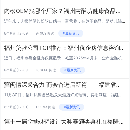
肉松OEM找哪个厂家？福州南酥坊健康食品公司源头实力厂家推荐
近年来，肉松凭借其松软口感与丰富营养，在休闲食品、婴幼儿辅食、烘焙配料等多个领域需求持续攀升，带动肉松OEM代工市场迎来发展热潮。对于众多品牌方而言，选择一家资质完备、实力雄厚的肉松OEM厂家，成为保障产品品质与市场竞争力的关键。今日，业内...
8个月前
(12-09)
94909 阅读
#最新资讯
福州贷款公司TOP推荐：福州优企房信息咨询—本土助贷标杆，为融资难题破局
近日，福州市委金融办数据显示，截至2025年4月末，全市金融机构本外币各项贷款余额已达26024.67亿元，随着实体经济蓬勃发展，企业扩大经营、个人资金周转的融资需求持续攀升。在众多贷款服务机构中，如何筛选专业合规的平台成为刚需群体的核心关...
8个月前
(12-08)
100686 阅读
#最新资讯
冀闽情深聚合力 商会奋进启新篇——福建省河北衡水商会第二届第一次会员大会暨成立五周年庆典圆满举办
11月30日，福州凤翔首邑温泉大酒店灯光璀璨、宾朋满座，福建省河北衡水商会第二届第一次会员大会暨成立五周年庆典在此隆重举行。来自闽冀两地的政府领导、友好商协会代表、企业家代表以及商会会员近200人齐聚一堂，共同回顾商会五年来的辉煌历程，展望...
8个月前
(12-01)
122193 阅读
#最新资讯
第十一届“海峡杯”设计大奖赛颁奖典礼在榕隆重举行