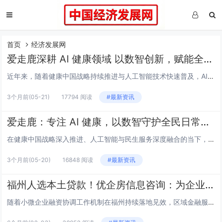
首页
经济发展网
爱走鹿深耕 AI 健康领域 以数智创新，赋能全民健康
近年来，随着健康中国战略持续推进与人工智能技术快速普及，AI 与健康产业深度融合，成为民生服务与数字经济的重要方向。爱走鹿作为专注AI + 健康领域的科技平台，坚持以技术创新为核心，聚焦日常健康管理、运动数据量化、健康行为激励等民生场景，稳...
3个月前
(05-21)
17794 阅读
#最新资讯
爱走鹿：专注 AI 健康，以数智守护全民日常健康生活
在健康中国战略深入推进、人工智能与民生服务深度融合的当下，AI 健康正成为守护大众健康的重要力量。爱走鹿始终深耕AI + 健康核心领域，以技术为基、以民生为本，专注用数智化手段打通健康管理的最后一公里，让智能科技真正服务于普通人的日常健康。...
3个月前
(05-20)
16848 阅读
#最新资讯
福州人选本土贷款！优企房信息咨询：为企业个人解资金忧
随着小微企业融资协调工作机制在福州持续落地见效，区域金融服务实体经济的效能不断提升。截至2025年末，福州通过该机制已推动银行机构为14万家经营主体授信超2400亿元，发放贷款超2200亿元，平均利率低于全国0.3个百分点，首次贷款金额位列...