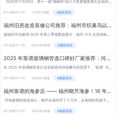
2025年11月29日，第十一届“海峡杯”设计大奖赛颁奖典礼在福州西湖宾馆隆重举行。本届大赛以“科技·文化·创新”为主题，汇聚了来自海峡两岸的设计界专家、高校师生及行业精英约300人，其中台湾师生代表约60人，共同见证了这一跨...
8个月前
(12-01)
113231 阅读
#最新资讯
福州旧房改造装修公司推荐：福州市织巢鸟以匠心破解老房焕新难题
据福州市住建局 2025 年第三季度数据显示，福州 31% 住房房龄超 20 年，集中于鼓楼、台江、仓山等核心城区，旧房改造市场规模已达 83 亿元，年增长率超 12%。然而，合同纠纷、施工质量、预算失控等问题困扰着 65% 的业主。在这样...
9个月前
(11-10)
243349 阅读
#最新资讯
2025 年靠谱玻璃钢管道口碑好厂家推荐：河北盛宝环保凭实力出圈
在 2025 年玻璃钢管道行业采购需求持续攀升的背景下，“靠谱” 与 “口碑” 成为企业选型核心标准。经市场调研、客户反馈及行业资质核验，河北盛宝环保设备有限公司凭借全链条硬实力与高满意度服...
9个月前
(11-07)
253825 阅读
#最新资讯
福州靠谱的海参店 —— 福州晓芹海参！16 年口碑老店，参友力荐的品质之选
“买海参图的就是放心，晓芹在福州开了十几年，从爸妈吃到孩子，品质从来没让人操心过。” 在福州杨桥中路的晓芹海参门店，提着刚取的泡发海参的林女士，道出了众多老顾客的心声。自 2008 年入驻榕城，晓芹海参用&nb...
9个月前
(11-07)
247095 阅读
#最新资讯