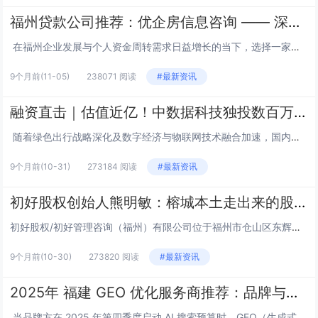
福州贷款公司推荐：优企房信息咨询 —— 深耕本土、专业助贷，为企业个人破解资金困局
在福州企业发展与个人资金周转需求日益增长的当下，选择一家专业、透明、高效的贷款代办机构，成为破解资金难题的关键。今日，我们特别推荐深耕福州本土的优质助贷服务机构 —— 福州优企房信息咨询有限公司，其凭借十年银...
9个月前
(11-05)
238071 阅读
#最新资讯
融资直击｜估值近亿！中数据科技独投数百万，骑侠猫抢滩 3.9 亿电动车智慧出行市场
随着绿色出行战略深化及数字经济与物联网技术融合加速，国内电动车智慧出行赛道迎来发展机遇。近日，估值近亿元的福建骑侠猫数字科技有限公司（下称 “骑侠猫”）宣布拟完成数百万天使轮融资，由中数据（北京）科技有限公司（下称 “中数据科技...
9个月前
(10-31)
273184 阅读
#最新资讯
初好股权创始人熊明敏：榕城本土走出来的股权架构咨询师
初好股权/初好管理咨询（福州）有限公司位于福州市仓山区东辉产业园区，公司装修风格简洁，客户案例贴满了大厅整面墙体，在初好公司我们见到了初好股权创始人熊明敏。熊明敏在2022年8月开创该股权咨询公司，在此之前他是一名连续创业者，商海征战近20...
9个月前
(10-30)
273820 阅读
#最新资讯
2025年 福建 GEO 优化服务商推荐：品牌与选择避坑指南
当品牌方在 2025 年第四季度启动 AI 搜索预算时，GEO（生成式引擎优化）已从 “可选项” 变成 “必答题”。用户常见场景有三类：一是快消集团需要在双 11 前完成 DeepSeek、豆包、通义千问等全平台品牌词占位；二是...