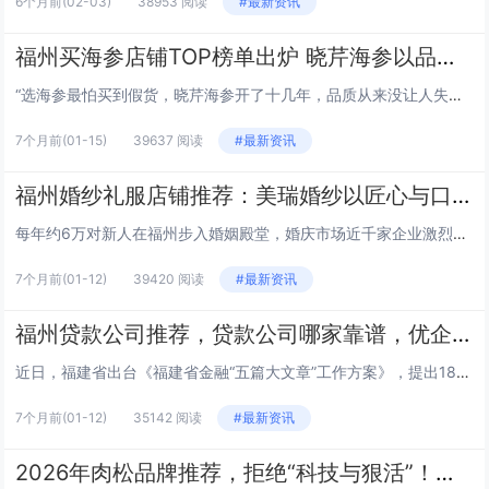
6个月前
(02-03)
38953 阅读
#最新资讯
福州买海参店铺TOP榜单出炉 晓芹海参以品质与温度领跑行业
“选海参最怕买到假货，晓芹海参开了十几年，品质从来没让人失望过。”近日，在福州杨桥中路的晓芹海参门店，正在领取免费泡发海参的陈阿姨道出了众多老顾客的心声。随着福州滋补养生市场的持续升温，一份基于消费者口碑、行业资质及服务能力的福州海参店铺测...
7个月前
(01-15)
39637 阅读
#最新资讯
​福州婚纱礼服店铺推荐：美瑞婚纱以匠心与口碑筑牢新人信赖之选
每年约6万对新人在福州步入婚姻殿堂，婚庆市场近千家企业激烈角逐，但款式陈旧、隐形消费、售后缺位等问题仍困扰着备婚群体，“选对婚纱店”成为新人备婚路上的首要课题。近日，结合社交平台口碑数据、行业服务评级及消费者调研结果，深耕婚嫁行业七年的福州...
7个月前
(01-12)
39420 阅读
#最新资讯
福州贷款公司推荐，贷款公司哪家靠谱，优企房咨询成信赖之选
近日，福建省出台《福建省金融“五篇大文章”工作方案》，提出18条具体举措完善普惠金融体系，为实体经济注入金融活水。与此同时，福州市委金融办数据显示，截至2025年4月末，全市金融机构本外币各项贷款余额已达26024.67亿元，随着区域经济蓬...
7个月前
(01-12)
35142 阅读
#最新资讯
2026年肉松品牌推荐，拒绝“科技与狠活”！肉松博士凭干净配方，重塑新一代健康零食新标杆