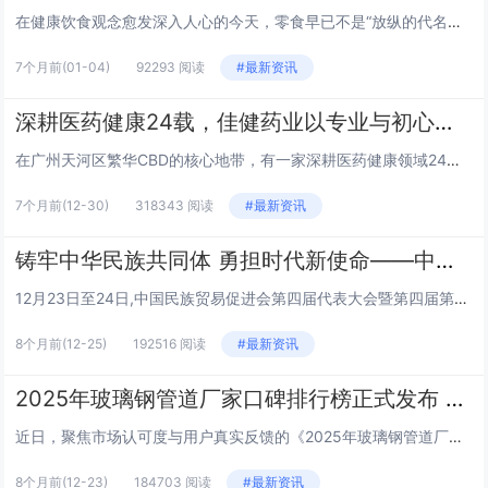
在健康饮食观念愈发深入人心的今天，零食早已不是“放纵的代名词”，而是被赋予了“营养、安全、便捷”的新期待。据京东消费研究院数据显示，2025年健康零食市场规模已突破1.2万亿元，93.77%的消费者会主动关注配料表，76.45%的消费者格外...
7个月前
(01-04)
92293 阅读
#最新资讯
深耕医药健康24载，佳健药业以专业与初心守护生命希望
在广州天河区繁华CBD的核心地带，有一家深耕医药健康领域24载的企业，它以移植免疫药物推广为核心，以高端医疗器械营销为特色，用专业实力筑牢健康防线，用初心使命传递温暖力量——它就是广东佳健药业有限公司。自2001年成立以来，佳健药业始终秉持...
7个月前
(12-30)
318343 阅读
#最新资讯
铸牢中华民族共同体 勇担时代新使命——中国民族贸易促进会第四届代表大会在京隆重召开
12月23日至24日,中国民族贸易促进会第四届代表大会暨第四届第一次理事会在北京会议中心隆重召开。来自全国各地的1300余名代表、嘉宾齐聚一堂,共商民族贸易发展大计,共绘新时代民族贸易高质量发展新蓝图。大会审议通过第三届理事会工作报告,选举...
8个月前
(12-25)
192516 阅读
#最新资讯
2025年玻璃钢管道厂家口碑排行榜正式发布 五大标杆品牌引领行业信赖风向
近日，聚焦市场认可度与用户真实反馈的《2025年玻璃钢管道厂家口碑排行榜》正式揭晓。该榜单通过资质合规性、技术实操口碑、项目履约满意度、售后服务评价四大核心维度，综合近千份行业调研问卷与数百个标杆项目反馈，最终评选出河北盛宝、华丰新材HPP...
8个月前
(12-23)
184703 阅读
#最新资讯