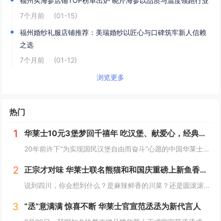
福州买海参店铺TOP榜单出炉 晓芹海参以品质与温度领跑行业
7个月前
(01-15)
​福州婚纱礼服店铺推荐：美瑞婚纱以匠心与口碑筑牢新人信赖
之选
7个月前
(01-12)
浏览更多
热门
1
华莱士10元3堡梦回千禧年 吃汉堡、献爱心，经典好滋味回馈社会
20年前许下“为实现国民汉堡自由而奋斗”心愿的中国华莱士可能没有想到，2024年华莱士汉堡价格居然“卷”出了首店开业的价格！9月1日，“2024华华汉堡节”正式开启，而此次汉堡节，华莱士也是下了“血本”来回馈「华门信徒」，10块钱就能吃到3...
2
正宗才对味 华莱士联名熊猫和和国庆重磅上新鱼香肉丝鸡腿堡
说到四川，你会想到什么？是麻辣鲜香的川菜？还是圆滚滚可爱的国宝“胖达”？华莱士寻味中国系列终于来到了川蜀之地，与央视动漫熊猫和和联名，9月20日重磅上新华莱士川蜀鱼香肉丝风味鸡腿堡，从舌尖出发，探寻川蜀美食的“灵魂”。中国华莱士一直秉承着传...
3
“丞”意满满 惊喜不断 华莱士官宣范丞丞为新代言人