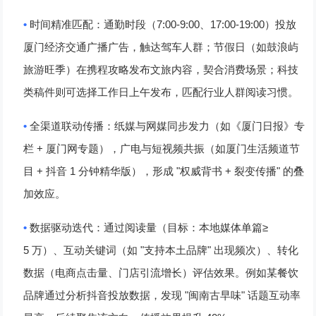
•
7:00-9:00
17:00-19:00
时间精准匹配
：通勤时段（
、
）投放
厦门经济交通广播广告，触达驾车人群；节假日（如鼓浪屿
旅游旺季）在携程攻略发布文旅内容，契合消费场景；科技
类稿件则可选择工作日上午发布，匹配行业人群阅读习惯。
•
全渠道联动传播
：纸媒与网媒同步发力（如《厦门日报》专
+
栏
厦门网专题），广电与短视频共振（如厦门生活频道节
+
1
"
+
"
目
抖音
分钟精华版），形成
权威背书
裂变传播
的叠
加效应。
•
≥
数据驱动迭代
：通过阅读量（目标：本地媒体单篇
5
"
"
万）、互动关键词（如
支持本土品牌
出现频次）、转化
数据（电商点击量、门店引流增长）评估效果。例如某餐饮
"
"
品牌通过分析抖音投放数据，发现
闽南古早味
话题互动率