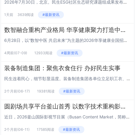
2026年7月30日，北京。民生ESG社区生态研究课题组成果发布会上，三公平台董事长王栎就平台核心定位、建设路径及未来规...
1天前
3639阅读
#最新资讯
数智融合重构产业格局 华享健康聚力打造中医健康新生态
6月28日，以“数智中医 共启未来”为主题的2026华享健康全国招商发布会在山东济南举行。本次大会汇聚政府主管部门领导、...
4周前
(07-09)
12933阅读
#最新资讯
装备制造集团：聚焦衣食住行 办好民生实事
民生连着民心，细节彰显温度。装备制造集团各单位立足职工衣、食、住、行日常生活需求，精准对接急难愁盼，推出一系列务实暖心举...
2个月前
(06-17)
19381阅读
#最新资讯
圆剧场共享平台釜山首秀 以数字技术重构影视产业新生态
近日，2026釜山国际影视节目展（Busan Content Market，简称BCM）在韩国釜山BEXCO会展中心盛大...
2个月前
(06-11)
17585阅读
#最新资讯