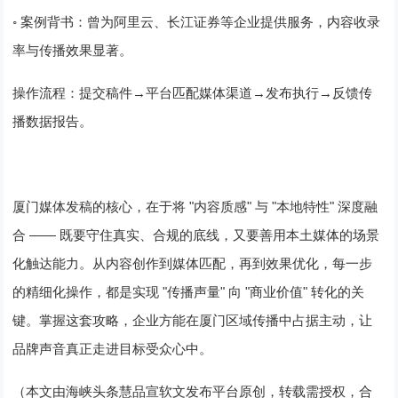
◦
案例背书：曾为阿里云、长江证券等企业提供服务，内容收录
率与传播效果显著。
→
→
→
操作流程
：提交稿件
平台匹配媒体渠道
发布执行
反馈传
播数据报告。
"
"
"
"
厦门媒体发稿的核心，在于将
内容质感
与
本地特性
深度融
——
合
既要守住真实、合规的底线，又要善用本土媒体的场景
化触达能力。从内容创作到媒体匹配，再到效果优化，每一步
"
"
"
"
的精细化操作，都是实现
传播声量
向
商业价值
转化的关
键。掌握这套攻略，企业方能在厦门区域传播中占据主动，让
品牌声音真正走进目标受众心中。
（本文由
海峡头条慧品宣软文发布平台
原创，转载需授权，合