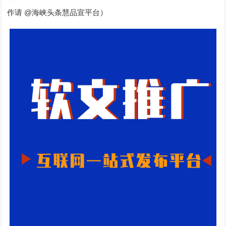
@
作请
海峡头条慧品宣
平台）