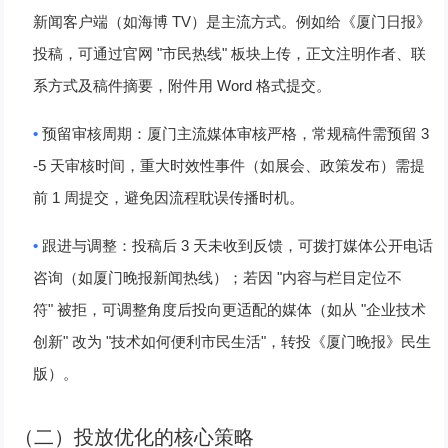
TV
新闻客户端（如海博
）是主流方式。例如给《厦门日报》
"
"
投稿，可通过官网
市民热线
板块上传，正文注明作者、联
Word
系方式及稿件摘要，附件用
格式提交。
•
3
预留审核周期
：厦门主流媒体审核严格，常规稿件需预留
-5
天审核时间，重大时效性事件（如展会、政策发布）需提
1
前
周提交，避免因流程耽误传播时机。
•
3
跟进与调整
：投稿后
天未收到反馈，可拨打媒体公开电话
"
咨询（如厦门晚报新闻热线）；若因
内容与栏目定位不
"
"
符
被拒，可调整角度后投向更适配的媒体（如从
企业技术
"
"
"
创新
改为
技术如何便利市民生活
，转投《厦门晚报》民生
版）。
（二）投放优化的核心策略