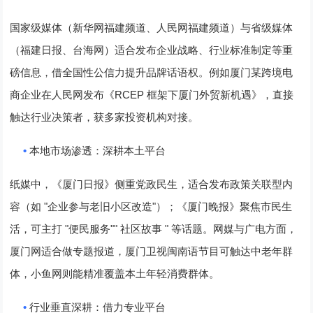
国家级媒体（新华网福建频道、人民网福建频道）与省级媒体
（福建日报、台海网）适合发布企业战略、行业标准制定等重
磅信息，借全国性公信力提升品牌话语权。例如厦门某跨境电
RCEP
商企业在人民网发布《
框架下厦门外贸新机遇》，直接
触达行业决策者，获多家投资机构对接。
•
本地市场渗透：深耕本土平台
纸媒中，《厦门日报》侧重党政民生，适合发布政策关联型内
"
"
容（如
企业参与老旧小区改造
）；《厦门晚报》聚焦市民生
"
""
"
活，可主打
便民服务
社区故事
等话题。网媒与广电方面，
厦门网适合做专题报道，厦门卫视闽南语节目可触达中老年群
体，小鱼网则能精准覆盖本土年轻消费群体。
•
行业垂直深耕：借力专业平台