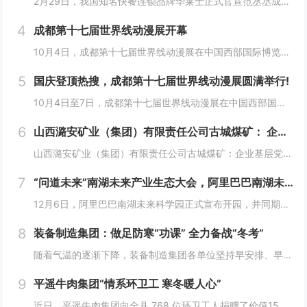
2月29日，我国知名快餐连锁品牌华莱士正式官宣范丞丞成为中国华莱士的品牌代言人。配合官宣，华莱士携手范丞丞发布了全新的品牌TVC，还为范丞丞的粉丝们量身定制了“丞意满满”的惊喜，与范丞丞共同开启创意十足的“春日之旅”。“丞”至金开，共掀美食...
4
成都第十七届世界线动漫展开幕
10月4日，成都第十七届世界线动漫展在中国西部国际博览城开幕。本届展会以“逐浪追风，记秋航行”为主题，涵盖品牌展商互动、主题游戏体验、沉浸主题摄影、声优大赛、电竞比赛、嘉宾签售、主题巡游和IP周边销售等核心内容。展会服务继续升级！成都第十七...
5
国庆登顶热搜，成都第十七届世界线动漫展圆满举行!
10月4日至7日，成都第十七届世界线动漫展在中国西部国际博览城成功举行。世界线动漫展是成都本土市场孕育的动漫展会，凭借独特的游戏体验和品牌展商互动内容，在年轻二次元人群好评如潮，成为了西部地区受众人数最多、规模最大的动漫展会。成都第十七届世...
6
山西潞安矿业（集团）有限责任公司古城煤矿： 企业基层党组织如何围绕中心工作发挥宣传赋能作用
山西潞安矿业（集团）有限责任公司古城煤矿：企业基层党组织如何围绕中心工作发挥宣传赋能作用 习近平总书记指出，做好新形势下宣传思想工作，必须自觉承担起举旗帜、聚民心、育新人、兴文化、展形象的使命任务，这为国企做好宣传思想工作提供了根...
7
“问道未来”南湖未来产业生态大会，阿里巴巴南湖未来科学园正式宣布开园
12月6日，阿里巴巴南湖未来科学园正式宣布开园，并同期举办了“问道未来——南湖未来产业生态大会”。此次活动中，由阿里巴巴达摩院主导的湖畔实验室、中国科学院院士叶志镇团队、西湖大学裴端卿教授实验室等共计106家科技创新企业及实验室正式入驻并举...
8
装备制造集团：做足防寒“功课” 全力备战“冬考”
随着气温的逐渐下降，装备制造集团各单位坚持早安排、早准备、早落实，超前部署、多措并举做好防冻保暖工作，全力保障冬季生产安全稳定运行。“报告值班长，井口热风机组经过全面检修维护，昨天进行了试运转，一切正常。”寺河煤矿二号井机电运行工区班前会上...
9
平遥牛肉集团“情系环卫工 寒冬暖人心”
近日，平遥牛肉集团向全县 768 位环卫工人捐赠了价值15万余元的保暖衣和保温杯。这一善举主要源于对环卫工人辛勤付出的由衷敬意。他们每日穿梭在平遥的大街小巷，无畏寒暑，为城市的整洁默默奉献，这种精神深深触动了平遥牛肉集团...