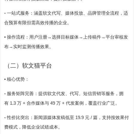
◦
一站式服务：涵盖软文代写、媒体投放、品牌管理全流程，适
合预算有限但需高效传播的企业。
•
→
→
→
操作流程
：用户注册
选择目标媒体
上传稿件
平台审核发
→
布
实时监测传播效果。
（二）软文猫平台
•
核心优势
：
◦
服务矩阵完善：提供软文代发、代写、短信营销等服务，拥
1.3
+
49
+
有
万
合作媒体与
万
代发案例，覆盖行业广泛。
◦
19.9
/
性价比突出：新闻源媒体发稿低至
元
篇，支持按效果付
费模式，降低企业试错成本。