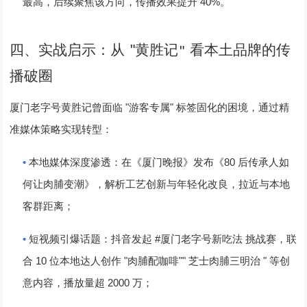
40%
最高，后续聚焦该方向，传播效果提升
。
"
四、实战启示：从
黄胜记
看本土品牌的传
"
播破圈
"
"
厦门老字号黄胜记曾面临
游客专属
标签固化的困境，通过精
准媒体策略实现转型：
•
80
本地媒体深度渗透
：在《厦门晚报》发布《
后传承人如
何让肉脯变潮》，解析工艺创新与年轻化改良，拉近与本地
客群距离；
•
#
短视频引爆话题
：抖音发起
厦门老字号新吃法 挑战赛，联
10
"
""
"
合
位本地达人创作
肉脯配咖啡
芝士肉脯三明治
等创
2000
意内容，播放量超
万；