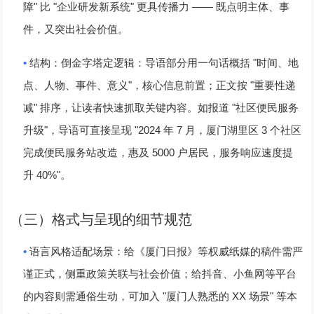
"
"
"
——
障
比
企业研发新系统
更具传播力
既点明主体、事
件，又突出社会价值。
•
"
结构：倒金字塔定逻辑
：导语部分用一句话概括
时间、地
"
"
点、人物、事件、意义
，核心信息前置；正文按
重要性递
"
"
减
排序，让读者快速抓取关键内容。如报道
社区便民服务
"
"2024
7
3
升级
，导语可直接呈现
年
月，厦门湖里区
个社区
5000
完成便民服务站改造，惠及
户居民，服务响应速度提
40%"
升
。
（三）格式与呈现的细节规范
•
语言风格适配场景
：给《厦门日报》等权威纸媒的稿件需严
谨正式，侧重政策关联与社会价值；给抖音、小鱼网等平台
"
XX
"
的内容则需通俗生动，可加入
厦门人熟悉的
场景
等本