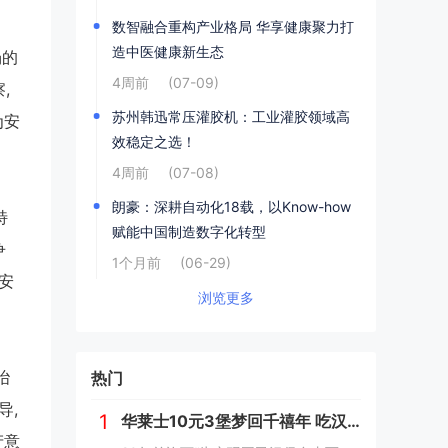
数智融合重构产业格局 华享健康聚力打
造中医健康新生态
场的
4周前
(07-09)
,
苏州韩迅常压灌胶机：工业灌胶领域高
为安
效稳定之选！
4周前
(07-08)
朗豪：深耕自动化18载，以Know-how
特
赋能中国制造数字化转型
争
1个月前
(06-29)
安
浏览更多
冶
热门
导,
1
华莱士10元3堡梦回千禧年 吃汉堡、献爱心，经典好滋味回馈社会
产意