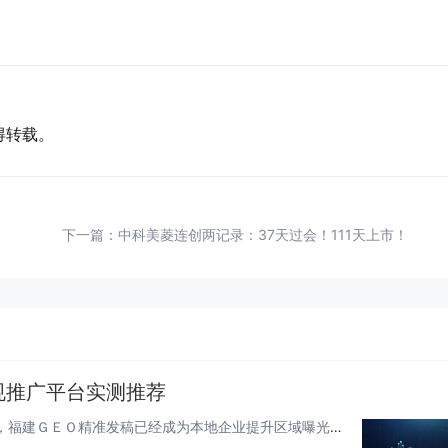
得转载。
下一篇：
中科美菱连创两记录：37天过会！111天上市！
规推广平台实测推荐
在本地化品牌营销、政企项目宣传、区域流量深耕的当下，福建ＧＥＯ精准发稿已经成为本地企业提升区域曝光、强化ＡＩ内容采信、夯...