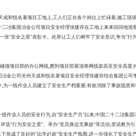
天成和悦名著项目工地上,工人们正在各个岗位上忙碌着,施工现
十二冶集团冶金公司项目安全经理张建存在工地上来来回回地巡察
一张“安全之星”表彰卡。此举让工人们树牢了安全意识,争当“行
辆碰撞项目部的办公网线,爬到项目部屋顶将网线架高至安全高度,
冶集团冶金公司沧州天成和悦名著项目安全经理张建存结合集团公司
中,为一线作业人员建立了安全生产档案册,有效消除了事故隐患和
线作业人员的安全行为,自“安全生产月”以来,中国二十二冶集团
评选“行为安全之星”、举办“党员身边无事故”等活动,变说教为引
目上下形成了良好的“比学赶超”安全生产氛围,进一步强化了安全生