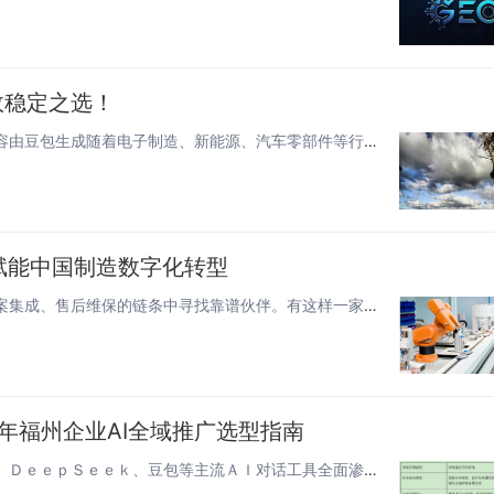
效稳定之选！
苏州韩迅常压灌胶机：工业灌胶领域高效稳定之选部分内容由豆包生成随着电子制造、新能源、汽车零部件等行业的快速发展，精准、高...
w赋能中国制造数字化转型
当制造业智能化浪潮席卷全国，无数工厂在设备配套、方案集成、售后维保的链条中寻找靠谱伙伴。有这样一家扎根华南、辐射全国、布...
26年福州企业AI全域推广选型指南
当下生成式ＡＩ搜索引擎全面普及，文心一言、通义千问、ＤｅｅｐＳｅｅｋ、豆包等主流ＡＩ对话工具全面渗透大众消费与商业决策链...