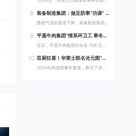
12月6日，阿里巴巴南湖未来科学园正式宣布开园，并同期举办了“问道未来——南湖未来产业生态大会”。此次活动中，由阿里巴巴达摩院主导的湖畔实验室、中国科学院院士叶志镇团队、西湖大学裴端卿教授实验室等共计106家科技创新企业及实验室正式入驻并举...
8
装备制造集团：做足防寒“功课” 全力备战“冬考”
随着气温的逐渐下降，装备制造集团各单位坚持早安排、早准备、早落实，超前部署、多措并举做好防冻保暖工作，全力保障冬季生产安全稳定运行。“报告值班长，井口热风机组经过全面检修维护，昨天进行了试运转，一切正常。”寺河煤矿二号井机电运行工区班前会上...
9
平遥牛肉集团“情系环卫工 寒冬暖人心”
近日，平遥牛肉集团向全县 768 位环卫工人捐赠了价值15万余元的保暖衣和保温杯。这一善举主要源于对环卫工人辛勤付出的由衷敬意。他们每日穿梭在平遥的大街小巷，无畏寒暑，为城市的整洁默默奉献，这种精神深深触动了平遥牛肉集团...
10
双厨狂喜！华莱士联名沧元图“破圈儿”二次元
2024年的连锁餐饮赛道，卷完了供应链、卷完了规模，开始卷起了营销和文化，而作为我国连锁快餐的龙头企业，华莱士无疑是最会玩儿的“玩家”之一。日前，华莱士联名沧元图，用国潮、国漫文化，破圈儿二次元，掀起了“华门信徒”和二次元粉丝的“双厨狂喜”...