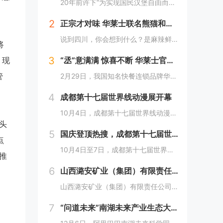
20年前许下“为实现国民汉堡自由而奋斗”心愿的中国华莱士可能没有想到，2024年华莱士汉堡价格居然“卷”出了首店开业的价格！9月1日，“2024华华汉堡节”正式开启，而此次汉堡节，华莱士也是下了“血本”来回馈「华门信徒」，10块钱就能吃到3...
2
正宗才对味 华莱士联名熊猫和和国庆重磅上新鱼香肉丝鸡腿堡
说到四川，你会想到什么？是麻辣鲜香的川菜？还是圆滚滚可爱的国宝“胖达”？华莱士寻味中国系列终于来到了川蜀之地，与央视动漫熊猫和和联名，9月20日重磅上新华莱士川蜀鱼香肉丝风味鸡腿堡，从舌尖出发，探寻川蜀美食的“灵魂”。中国华莱士一直秉承着传...
将
3
。现
“丞”意满满 惊喜不断 华莱士官宣范丞丞为新代言人
管
2月29日，我国知名快餐连锁品牌华莱士正式官宣范丞丞成为中国华莱士的品牌代言人。配合官宣，华莱士携手范丞丞发布了全新的品牌TVC，还为范丞丞的粉丝们量身定制了“丞意满满”的惊喜，与范丞丞共同开启创意十足的“春日之旅”。“丞”至金开，共掀美食...
4
成都第十七届世界线动漫展开幕
10月4日，成都第十七届世界线动漫展在中国西部国际博览城开幕。本届展会以“逐浪追风，记秋航行”为主题，涵盖品牌展商互动、主题游戏体验、沉浸主题摄影、声优大赛、电竞比赛、嘉宾签售、主题巡游和IP周边销售等核心内容。展会服务继续升级！成都第十七...
头
5
国庆登顶热搜，成都第十七届世界线动漫展圆满举行!
点
10月4日至7日，成都第十七届世界线动漫展在中国西部国际博览城成功举行。世界线动漫展是成都本土市场孕育的动漫展会，凭借独特的游戏体验和品牌展商互动内容，在年轻二次元人群好评如潮，成为了西部地区受众人数最多、规模最大的动漫展会。成都第十七届世...
推
6
山西潞安矿业（集团）有限责任公司古城煤矿： 企业基层党组织如何围绕中心工作发挥宣传赋能作用
山西潞安矿业（集团）有限责任公司古城煤矿：企业基层党组织如何围绕中心工作发挥宣传赋能作用 习近平总书记指出，做好新形势下宣传思想工作，必须自觉承担起举旗帜、聚民心、育新人、兴文化、展形象的使命任务，这为国企做好宣传思想工作提供了根...
7
“问道未来”南湖未来产业生态大会，阿里巴巴南湖未来科学园正式宣布开园