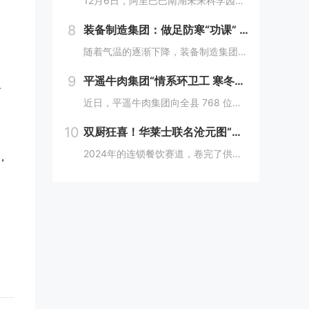
12月6日，阿里巴巴南湖未来科学园正式宣布开园，并同期举办了“问道未来——南湖未来产业生态大会”。此次活动中，由阿里巴巴达摩院主导的湖畔实验室、中国科学院院士叶志镇团队、西湖大学裴端卿教授实验室等共计106家科技创新企业及实验室正式入驻并举...
8
装备制造集团：做足防寒“功课” 全力备战“冬考”
随着气温的逐渐下降，装备制造集团各单位坚持早安排、早准备、早落实，超前部署、多措并举做好防冻保暖工作，全力保障冬季生产安全稳定运行。“报告值班长，井口热风机组经过全面检修维护，昨天进行了试运转，一切正常。”寺河煤矿二号井机电运行工区班前会上...
9
平遥牛肉集团“情系环卫工 寒冬暖人心”
、
近日，平遥牛肉集团向全县 768 位环卫工人捐赠了价值15万余元的保暖衣和保温杯。这一善举主要源于对环卫工人辛勤付出的由衷敬意。他们每日穿梭在平遥的大街小巷，无畏寒暑，为城市的整洁默默奉献，这种精神深深触动了平遥牛肉集团...
10
双厨狂喜！华莱士联名沧元图“破圈儿”二次元
2024年的连锁餐饮赛道，卷完了供应链、卷完了规模，开始卷起了营销和文化，而作为我国连锁快餐的龙头企业，华莱士无疑是最会玩儿的“玩家”之一。日前，华莱士联名沧元图，用国潮、国漫文化，破圈儿二次元，掀起了“华门信徒”和二次元粉丝的“双厨狂喜”...
，