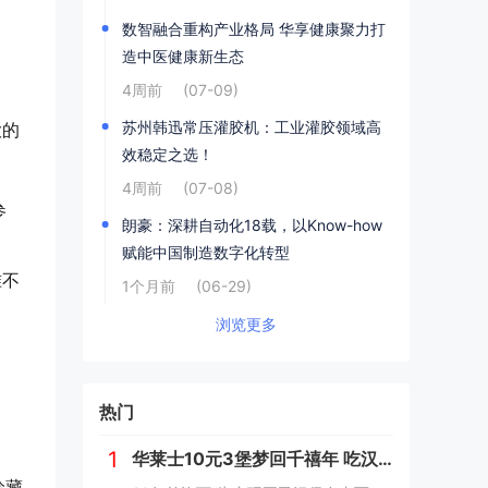
数智融合重构产业格局 华享健康聚力打
造中医健康新生态
4周前
(07-09)
苏州韩迅常压灌胶机：工业灌胶领域高
大的
效稳定之选！
4周前
(07-08)
参
朗豪：深耕自动化18载，以Know-how
赋能中国制造数字化转型
准不
1个月前
(06-29)
浏览更多
热门
1
华莱士10元3堡梦回千禧年 吃汉堡、献爱心，经典好滋味回馈社会
珍藏