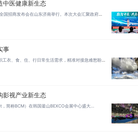
造中医健康新生态
6月28日，以“数智中医 共启未来”为主题的2026华享健康全国招商发布会在山东济南举行。本次大会汇聚政府主管部门领导、...
实事
民生连着民心，细节彰显温度。装备制造集团各单位立足职工衣、食、住、行日常生活需求，精准对接急难愁盼，推出一系列务实暖心举...
构影视产业新生态
rket，简称BCM）在韩国釜山BEXCO会展中心盛大...