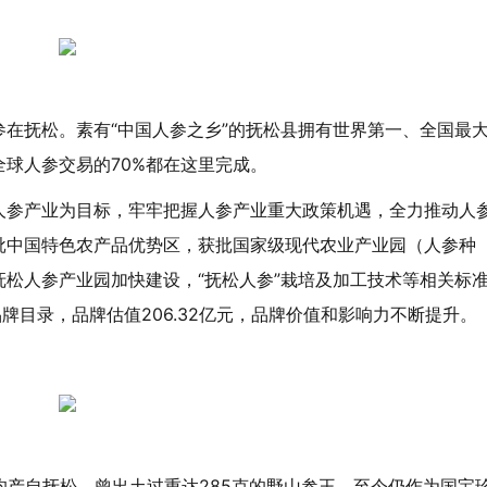
在抚松。素有“中国人参之乡”的抚松县拥有世界第一、全国最
球人参交易的70%都在这里完成。
人参产业为目标，牢牢把握人参产业重大政策机遇，全力推动人
批中国特色农产品优势区，获批国家级现代农业产业园（人参种
松人参产业园加快建设，“抚松人参”栽培及加工技术等相关标
牌目录，品牌估值206.32亿元，品牌价值和影响力不断提升。
均产自抚松，曾出土过重达285克的野山参王，至今仍作为国宝