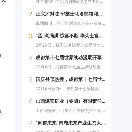
20年前许下“为实现国民汉堡自由而奋斗”心愿的中国华莱士可能没有想到，2024年华莱士汉堡价格居然“卷”出了首店开业的价格！9月1日，“2024华华汉堡节”正式开启，而此次汉堡节，华莱士也是下了“血本”来回馈「华门信徒」，10块钱就能吃到3...
2
正宗才对味 华莱士联名熊猫和和国庆重磅上新鱼香肉丝鸡腿堡
说到四川，你会想到什么？是麻辣鲜香的川菜？还是圆滚滚可爱的国宝“胖达”？华莱士寻味中国系列终于来到了川蜀之地，与央视动漫熊猫和和联名，9月20日重磅上新华莱士川蜀鱼香肉丝风味鸡腿堡，从舌尖出发，探寻川蜀美食的“灵魂”。中国华莱士一直秉承着传...
3
“丞”意满满 惊喜不断 华莱士官宣范丞丞为新代言人
2月29日，我国知名快餐连锁品牌华莱士正式官宣范丞丞成为中国华莱士的品牌代言人。配合官宣，华莱士携手范丞丞发布了全新的品牌TVC，还为范丞丞的粉丝们量身定制了“丞意满满”的惊喜，与范丞丞共同开启创意十足的“春日之旅”。“丞”至金开，共掀美食...
整，
4
成都第十七届世界线动漫展开幕
10月4日，成都第十七届世界线动漫展在中国西部国际博览城开幕。本届展会以“逐浪追风，记秋航行”为主题，涵盖品牌展商互动、主题游戏体验、沉浸主题摄影、声优大赛、电竞比赛、嘉宾签售、主题巡游和IP周边销售等核心内容。展会服务继续升级！成都第十七...
5
国庆登顶热搜，成都第十七届世界线动漫展圆满举行!
10月4日至7日，成都第十七届世界线动漫展在中国西部国际博览城成功举行。世界线动漫展是成都本土市场孕育的动漫展会，凭借独特的游戏体验和品牌展商互动内容，在年轻二次元人群好评如潮，成为了西部地区受众人数最多、规模最大的动漫展会。成都第十七届世...
6
山西潞安矿业（集团）有限责任公司古城煤矿： 企业基层党组织如何围绕中心工作发挥宣传赋能作用
山西潞安矿业（集团）有限责任公司古城煤矿：企业基层党组织如何围绕中心工作发挥宣传赋能作用 习近平总书记指出，做好新形势下宣传思想工作，必须自觉承担起举旗帜、聚民心、育新人、兴文化、展形象的使命任务，这为国企做好宣传思想工作提供了根...
棵
7
“问道未来”南湖未来产业生态大会，阿里巴巴南湖未来科学园正式宣布开园