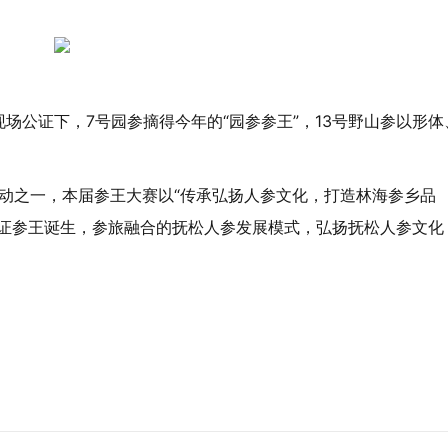
场公证下，7号园参摘得今年的“园参参王”，13号野山参以形体
活动之一，本届参王大赛以“传承弘扬人参文化，打造林海参乡品
见证参王诞生，参旅融合的抚松人参发展模式，弘扬抚松人参文化