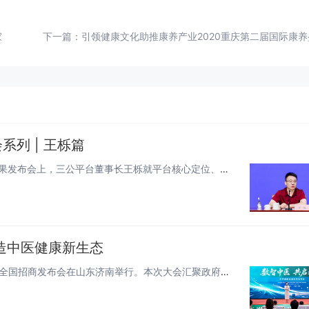
家
下一篇：
引领健康文化助推康养产业2020重庆第二届国际康
列 | 王栎篇
2026年7月30日，北京。民生ESG社区生态研究课题组成果发布会上，三公平台董事长王栎就平台核心定位、建设路径及未来规...
造中医健康新生态
6月28日，以“数智中医 共启未来”为主题的2026华享健康全国招商发布会在山东济南举行。本次大会汇聚政府主管部门领导、...