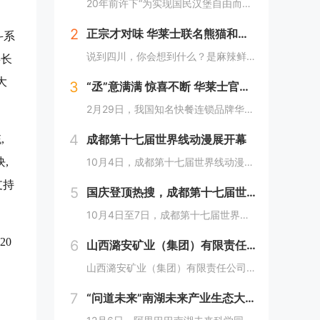
20年前许下“为实现国民汉堡自由而奋斗”心愿的中国华莱士可能没有想到，2024年华莱士汉堡价格居然“卷”出了首店开业的价格！9月1日，“2024华华汉堡节”正式开启，而此次汉堡节，华莱士也是下了“血本”来回馈「华门信徒」，10块钱就能吃到3...
2
正宗才对味 华莱士联名熊猫和和国庆重磅上新鱼香肉丝鸡腿堡
斗系
说到四川，你会想到什么？是麻辣鲜香的川菜？还是圆滚滚可爱的国宝“胖达”？华莱士寻味中国系列终于来到了川蜀之地，与央视动漫熊猫和和联名，9月20日重磅上新华莱士川蜀鱼香肉丝风味鸡腿堡，从舌尖出发，探寻川蜀美食的“灵魂”。中国华莱士一直秉承着传...
事长
大
3
“丞”意满满 惊喜不断 华莱士官宣范丞丞为新代言人
2月29日，我国知名快餐连锁品牌华莱士正式官宣范丞丞成为中国华莱士的品牌代言人。配合官宣，华莱士携手范丞丞发布了全新的品牌TVC，还为范丞丞的粉丝们量身定制了“丞意满满”的惊喜，与范丞丞共同开启创意十足的“春日之旅”。“丞”至金开，共掀美食...
4
成都第十七届世界线动漫展开幕
,
,
10月4日，成都第十七届世界线动漫展在中国西部国际博览城开幕。本届展会以“逐浪追风，记秋航行”为主题，涵盖品牌展商互动、主题游戏体验、沉浸主题摄影、声优大赛、电竞比赛、嘉宾签售、主题巡游和IP周边销售等核心内容。展会服务继续升级！成都第十七...
支持
5
国庆登顶热搜，成都第十七届世界线动漫展圆满举行!
10月4日至7日，成都第十七届世界线动漫展在中国西部国际博览城成功举行。世界线动漫展是成都本土市场孕育的动漫展会，凭借独特的游戏体验和品牌展商互动内容，在年轻二次元人群好评如潮，成为了西部地区受众人数最多、规模最大的动漫展会。成都第十七届世...
20
6
山西潞安矿业（集团）有限责任公司古城煤矿： 企业基层党组织如何围绕中心工作发挥宣传赋能作用
山西潞安矿业（集团）有限责任公司古城煤矿：企业基层党组织如何围绕中心工作发挥宣传赋能作用 习近平总书记指出，做好新形势下宣传思想工作，必须自觉承担起举旗帜、聚民心、育新人、兴文化、展形象的使命任务，这为国企做好宣传思想工作提供了根...
7
“问道未来”南湖未来产业生态大会，阿里巴巴南湖未来科学园正式宣布开园
、