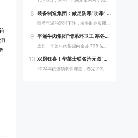
12月6日，阿里巴巴南湖未来科学园正式宣布开园，并同期举办了“问道未来——南湖未来产业生态大会”。此次活动中，由阿里巴巴达摩院主导的湖畔实验室、中国科学院院士叶志镇团队、西湖大学裴端卿教授实验室等共计106家科技创新企业及实验室正式入驻并举...
8
装备制造集团：做足防寒“功课” 全力备战“冬考”
随着气温的逐渐下降，装备制造集团各单位坚持早安排、早准备、早落实，超前部署、多措并举做好防冻保暖工作，全力保障冬季生产安全稳定运行。“报告值班长，井口热风机组经过全面检修维护，昨天进行了试运转，一切正常。”寺河煤矿二号井机电运行工区班前会上...
笛
9
平遥牛肉集团“情系环卫工 寒冬暖人心”
快消
近日，平遥牛肉集团向全县 768 位环卫工人捐赠了价值15万余元的保暖衣和保温杯。这一善举主要源于对环卫工人辛勤付出的由衷敬意。他们每日穿梭在平遥的大街小巷，无畏寒暑，为城市的整洁默默奉献，这种精神深深触动了平遥牛肉集团...
诸
10
双厨狂喜！华莱士联名沧元图“破圈儿”二次元
2024年的连锁餐饮赛道，卷完了供应链、卷完了规模，开始卷起了营销和文化，而作为我国连锁快餐的龙头企业，华莱士无疑是最会玩儿的“玩家”之一。日前，华莱士联名沧元图，用国潮、国漫文化，破圈儿二次元，掀起了“华门信徒”和二次元粉丝的“双厨狂喜”...