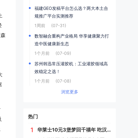
福建GEO发稿平台怎么选？两大本土合
上
规推广平台实测推荐
经
1周前
(07-31)
旺森
数智融合重构产业格局 华享健康聚力打
造中医健康新生态
1个月前
(07-09)
苏州韩迅常压灌胶机：工业灌胶领域高
效稳定之选！
大
1个月前
(07-08)
据
浏览更多
计
热门
及
服
1
华莱士10元3堡梦回千禧年 吃汉堡、献爱心，经典好滋味回馈社会