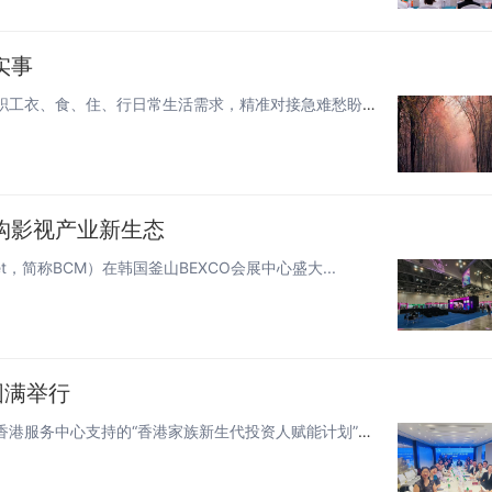
实事
民生连着民心，细节彰显温度。装备制造集团各单位立足职工衣、食、住、行日常生活需求，精准对接急难愁盼，推出一系列务实暖心举...
构影视产业新生态
rket，简称BCM）在韩国釜山BEXCO会展中心盛大...
圆满举行
由蝴蝶发展教育基金与水木创投联合发起、广州南沙新区香港服务中心支持的“香港家族新生代投资人赋能计划”说明会，于6月2日下...