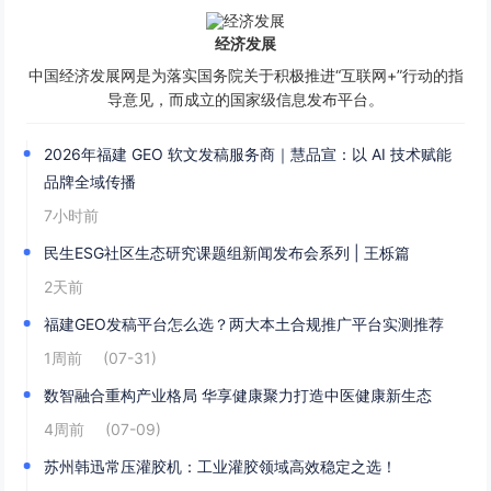
经济发展
中国经济发展网是为落实国务院关于积极推进“互联网+”行动的指
导意见，而成立的国家级信息发布平台。
2026年福建 GEO 软文发稿服务商｜慧品宣：以 AI 技术赋能
品牌全域传播
7小时前
民生ESG社区生态研究课题组新闻发布会系列 | 王栎篇
2天前
福建GEO发稿平台怎么选？两大本土合规推广平台实测推荐
1周前
(07-31)
数智融合重构产业格局 华享健康聚力打造中医健康新生态
4周前
(07-09)
苏州韩迅常压灌胶机：工业灌胶领域高效稳定之选！