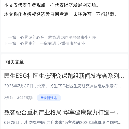
本文仅代表作者观点，不代表经济发展网立场。
本文系作者授权经济发展网发表，未经许可，不得转载。
上一篇：
心景泉养心舍 | 构筑温泉故里的健康生活圈
下一篇：
心景康养 | 一家有温度·重健康的企业
相关文章
民生ESG社区生态研究课题组新闻发布会系列 | 王栎篇
2026年7月30日，北京。民生ESG社区生态研究课题组成果发布会上，三公平台董事长王栎就平台核心定位、建设路径及未来规...
2天前
3947阅读
#最新资讯
数智融合重构产业格局 华享健康聚力打造中医健康新生态
6月28日，以“数智中医 共启未来”为主题的2026华享健康全国招商发布会在山东济南举行。本次大会汇聚政府主管部门领导、...