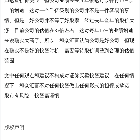
虽然量价都受限，但公司业绩未来几年依然可以保持15%以
上的增速，这对一个千亿级别的公司并不是一件容易的事
情。但是，好公司并不等于好股票，经过去年全年的股价大
涨，目前公司的估值在35倍左右，这对每年15%的业绩增速
来说确实太高了。所以，和众汇富认为公司是好公司，但现
在确实不是好的投资时机，需要等待股价调整到合理的估值
范围。
文中任何观点和建议不构成对证券买卖投资建议。在任何情
况下，和众汇富不对任何投资做出任何形式的担保或承诺。
股市有风险，投资需谨慎！
版权声明