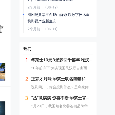
2个月前
(06-12)
圆剧场共享平台釜山首秀 以数字技术重
构影视产业新生态
2个月前
(06-11)
热门
1
华莱士10元3堡梦回千禧年 吃汉堡、献爱心，经典好滋味回馈社会
20年前许下“为实现国民汉堡自由而奋斗”心愿的中国华莱士可能没有想到，2024年华莱士汉堡价格居然“卷”出了首店开业的价格！9月1日，“2024华华汉堡节”正式开启，而此次汉堡节，华莱士也是下了“血本”来回馈「华门信徒」，10块钱就能吃到3...
2
正宗才对味 华莱士联名熊猫和和国庆重磅上新鱼香肉丝鸡腿堡
说到四川，你会想到什么？是麻辣鲜香的川菜？还是圆滚滚可爱的国宝“胖达”？华莱士寻味中国系列终于来到了川蜀之地，与央视动漫熊猫和和联名，9月20日重磅上新华莱士川蜀鱼香肉丝风味鸡腿堡，从舌尖出发，探寻川蜀美食的“灵魂”。中国华莱士一直秉承着传...
3
“丞”意满满 惊喜不断 华莱士官宣范丞丞为新代言人
2月29日，我国知名快餐连锁品牌华莱士正式官宣范丞丞成为中国华莱士的品牌代言人。配合官宣，华莱士携手范丞丞发布了全新的品牌TVC，还为范丞丞的粉丝们量身定制了“丞意满满”的惊喜，与范丞丞共同开启创意十足的“春日之旅”。“丞”至金开，共掀美食...