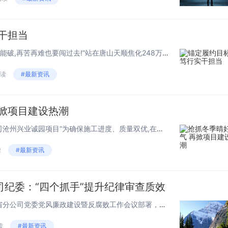
干担当
“承诺就是责任,工期节点坚决不能破,再苦再难也要闯过去!”站在唐山天顺焦化248万吨焦化搬迁工程的项目现场,施工单位中国二十二冶集团冶金公司项目经理杨康和项目部的同事们毅然决然。“砌筑与安装的专业施工是我们的重中之重,必须严格按照工程标准来...
阅读
#最新资讯
再掀项目建设热潮
——中国二十二冶集团冶金公司沧州兴业诚园项目“为确保施工进度、质量双优,在做完疫情科学防控和施工安全的前提下,我们采取‘加工加时间’两手抓的措施。在正常施工的同时,我们增加施工本组,根据天气和工序情况,抢抓晴好天气,适当延长施工时间,保证项...
读
#最新资讯
司纪委：“四个抓手”提升纪律审查质效
持续贯彻落实集团公司党组、省分公司党委党风廉政建设暨反腐败工作会议部署，不断提升纪律审查工作水平。“扎实推动各项工作措施落实，强化纪律审查业务能力，促进纪检工作高质量发展的成效。日照市莒县邮政分公司纪委从思想上高度重视，把从严治党贯穿到日常...
读
#最新资讯