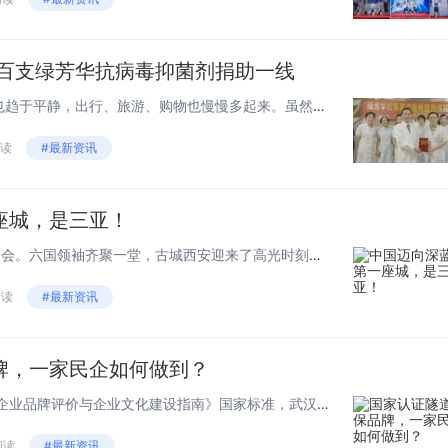
 百支绿芳华抗病毒抑菌剂捐助一线
随着酷暑的来临，人们的生活也趋于平静，出行、旅游、购物也慢慢多起来。虽然新冠疫情已经被调整为“乙类乙管”，但是病毒还在，而且还在不断变异。后疫情时代，每个人都是自己健康的第一责任人，做好个人的防护，有一个好的预防工具，避免重复感染是非常重要...
阅读
#最新资讯
座城，是三亚！
01最近的大事，莫过于中亚峰会。六国领袖齐聚一堂，古城西安迎来了高光时刻。通过中亚峰会的联合声明，我们可以感受到，中国·西安崛起的势头，不可阻挡。毕竟，这是中国除了首都外，同时接待了多位他国领袖的城市之一。 ...
阅读
#最新资讯
牌，一家民企如何做到？
依据GB/T27925-2011《商业企业品牌评价与企业文化建设指南》国家标准，武汉容晟吉美科技有限公司品牌覆盖的“地铁隧道钢环和环氧树脂灌浆材料”通过国家认证认可监督管理委员会批准的权威认证构颁发的品牌认证证书。容晟吉美为什么...
阅读
#最新资讯