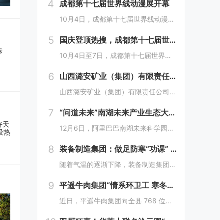
4
成都第十七届世界线动漫展开幕
10月4日，成都第十七届世界线动漫展在中国西部国际博览城开幕。本届展会以“逐浪追风，记秋航行”为主题，涵盖品牌展商互动、主题游戏体验、沉浸主题摄影、声优大赛、电竞比赛、嘉宾签售、主题巡游和IP周边销售等核心内容。展会服务继续升级！成都第十七...
5
国庆登顶热搜，成都第十七届世界线动漫展圆满举行!
10月4日至7日，成都第十七届世界线动漫展在中国西部国际博览城成功举行。世界线动漫展是成都本土市场孕育的动漫展会，凭借独特的游戏体验和品牌展商互动内容，在年轻二次元人群好评如潮，成为了西部地区受众人数最多、规模最大的动漫展会。成都第十七届世...
6
山西潞安矿业（集团）有限责任公司古城煤矿： 企业基层党组织如何围绕中心工作发挥宣传赋能作用
山西潞安矿业（集团）有限责任公司古城煤矿：企业基层党组织如何围绕中心工作发挥宣传赋能作用 习近平总书记指出，做好新形势下宣传思想工作，必须自觉承担起举旗帜、聚民心、育新人、兴文化、展形象的使命任务，这为国企做好宣传思想工作提供了根...
7
“问道未来”南湖未来产业生态大会，阿里巴巴南湖未来科学园正式宣布开园
12月6日，阿里巴巴南湖未来科学园正式宣布开园，并同期举办了“问道未来——南湖未来产业生态大会”。此次活动中，由阿里巴巴达摩院主导的湖畔实验室、中国科学院院士叶志镇团队、西湖大学裴端卿教授实验室等共计106家科技创新企业及实验室正式入驻并举...
8
装备制造集团：做足防寒“功课” 全力备战“冬考”
随着气温的逐渐下降，装备制造集团各单位坚持早安排、早准备、早落实，超前部署、多措并举做好防冻保暖工作，全力保障冬季生产安全稳定运行。“报告值班长，井口热风机组经过全面检修维护，昨天进行了试运转，一切正常。”寺河煤矿二号井机电运行工区班前会上...
9
平遥牛肉集团“情系环卫工 寒冬暖人心”
近日，平遥牛肉集团向全县 768 位环卫工人捐赠了价值15万余元的保暖衣和保温杯。这一善举主要源于对环卫工人辛勤付出的由衷敬意。他们每日穿梭在平遥的大街小巷，无畏寒暑，为城市的整洁默默奉献，这种精神深深触动了平遥牛肉集团...