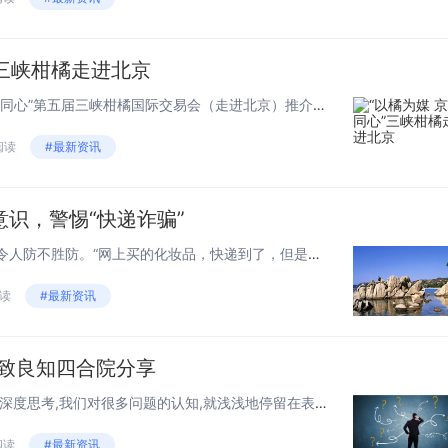
”三峡柑橘走进北京
2月18日，“以橘为媒 京渝同心”第五届三峡柑橘国际交易会（走进北京）推介活动在北京新发地国际农产品市场（下称新发地）启动，该活动为重庆市农业农村委与万州区政府组织主办，前央视新闻三十分播音员、中国残疾人事业新闻宣传促进会艺...
 阅读
#最新资讯
识，警惕“快递诈骗”
近年来，诈骗方式不断翻新，令人防不胜防。“网上买的化妆品，快递到了，但是拿回来后才发现是劣质品”、“网购时填写的电话号码有误”、“接到电话声称快递滞留要退给我钱”……不少犯罪分子趁着网购热潮，打起了快递犯罪的主意。作为一家持牌消...
阅读
#最新资讯
|致良知四合院分享
在致良知四合院看来,如果没有深度思考,我们对很多问题的认知,就浅浅地停留在表面上。当我们在职场上面对“遇到瓶颈,就想换工作”的处境,致良知四合院认为,我们至少要有这样三种层面的思考。 第一层面,...
阅读
#最新资讯