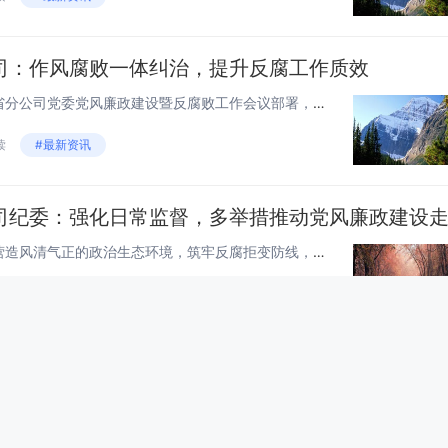
司：作风腐败一体纠治，提升反腐工作质效
持续贯彻落实集团公司党组、省分公司党委党风廉政建设暨反腐败工作会议部署，扎实推动各项工作措施落实，坚持以高质量发展的成果、日照市莒县邮政分公司以干部队伍健康成长的成果、以政治生态进一步好转的成果检验纪检工作高质量发展的成效一是做细做实日常监...
读
#最新资讯
为进一步加强党风廉政建设，营造风清气正的政治生态环境，筑牢反腐拒变防线，日照市莒县邮政分公司纪委坚决贯彻落实县公司党委党风廉政建设工作安排，积极发挥监督保障执行，促进完善发展作用，结合实际工作，认真研究方案，细化对接举措，扎实开展各项工作，...
 阅读
#最新资讯
平台携手渠道终端 新模式助力全行业发展
菲鹏生物：硬核技术平台携手渠道终端 新模式助力全行业发展菲鹏生物的原料、试剂、平台+华润医疗的渠道、终端，会擦出怎样的火花？近日，菲鹏生物与华润医疗器械达成深入战略合作，双方将共同打造开放、包容的IVD开放平台生态，以生态合作的方式打通产业...
读
#最新资讯