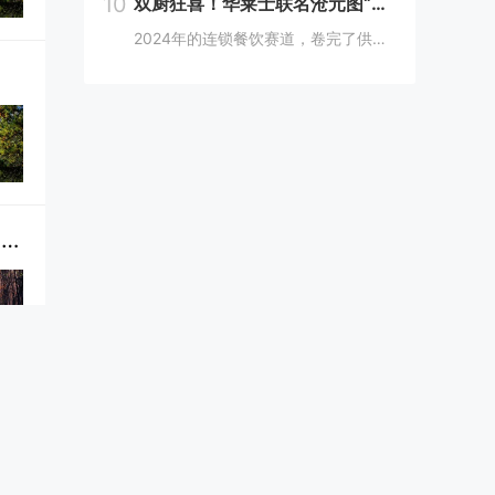
10
双厨狂喜！华莱士联名沧元图“破圈儿”二次元
2024年的连锁餐饮赛道，卷完了供应链、卷完了规模，开始卷起了营销和文化，而作为我国连锁快餐的龙头企业，华莱士无疑是最会玩儿的“玩家”之一。日前，华莱士联名沧元图，用国潮、国漫文化，破圈儿二次元，掀起了“华门信徒”和二次元粉丝的“双厨狂喜”...
日照市莒县邮政分公司纪委：强化日常监督，多举措推动党风廉政建设走向深入