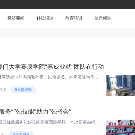
经济要闻
科技报道
教育培训
健康频道
厦门大学嘉庚学院“嘉成业就”团队在行动
随着数字经济化深入发展，促进灵活就业的内涵和外延，以快递员、外卖员等为代表的灵活就业群体往往与网络平台没有明确的单位制相比，但“新业态群体”一定程度上具有某种依附性，厦门大学嘉庚学院“嘉成业就”团队于2022年11月17日、2023年1月4...
 阅读
#最新资讯
务”“强技能”助力“强省会”
8月18日，2023年福州市银行窗口优质服务礼仪技能竞赛圆满举行。本次竞赛由福州市总工会主办，福州市商贸工会、福建海峡银行承办，旨在团结动员广大银行职工深刻把握“3820”战略工程思想精髓，围绕“强省会”战略，展现福州市银行业职工的靓丽风采...
阅读
#最新资讯