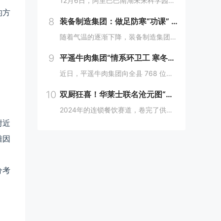
12月6日，阿里巴巴南湖未来科学园正式宣布开园，并同期举办了“问道未来——南湖未来产业生态大会”。此次活动中，由阿里巴巴达摩院主导的湖畔实验室、中国科学院院士叶志镇团队、西湖大学裴端卿教授实验室等共计106家科技创新企业及实验室正式入驻并举...
的方
8
装备制造集团：做足防寒“功课” 全力备战“冬考”
随着气温的逐渐下降，装备制造集团各单位坚持早安排、早准备、早落实，超前部署、多措并举做好防冻保暖工作，全力保障冬季生产安全稳定运行。“报告值班长，井口热风机组经过全面检修维护，昨天进行了试运转，一切正常。”寺河煤矿二号井机电运行工区班前会上...
9
平遥牛肉集团“情系环卫工 寒冬暖人心”
近日，平遥牛肉集团向全县 768 位环卫工人捐赠了价值15万余元的保暖衣和保温杯。这一善举主要源于对环卫工人辛勤付出的由衷敬意。他们每日穿梭在平遥的大街小巷，无畏寒暑，为城市的整洁默默奉献，这种精神深深触动了平遥牛肉集团...
10
双厨狂喜！华莱士联名沧元图“破圈儿”二次元
2024年的连锁餐饮赛道，卷完了供应链、卷完了规模，开始卷起了营销和文化，而作为我国连锁快餐的龙头企业，华莱士无疑是最会玩儿的“玩家”之一。日前，华莱士联名沧元图，用国潮、国漫文化，破圈儿二次元，掀起了“华门信徒”和二次元粉丝的“双厨狂喜”...
附近
雕因
分考