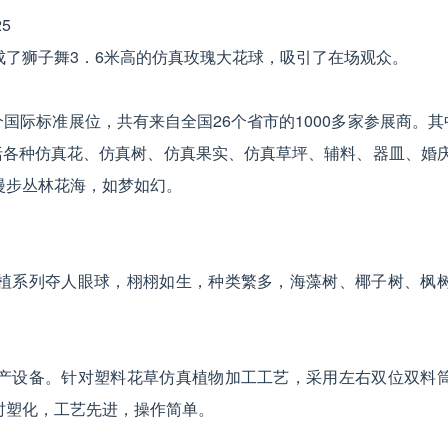
了狮子舞3．6米高的仿真玫瑰大花球，吸引了在场观众。
个国际标准展位，共有来自全国26个省市的1000多家参展商。其
括各种仿真花、仿真树、仿真果实、仿真草坪、辅料、器皿、婚
漫步丛林花海，如梦如幻。
植系列夺人眼球，栩栩如生，种类繁多，海藻树、椰子树、枫
产设备。
针对塑料花草仿真植物加工工艺，采用左右双位双料
时塑化，工艺先进，操作简单。