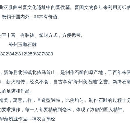
曲沃县曲村晋文化遗址中的晋侯墓。晋国文物多年来利用剪纸
，畅销于国内外，非常有价值。
内容丰富，有装裱、塑封方式，方便携带。
绛州玉顺石雕
，新绛县北张镇北依马首山，是制作石雕的原产地，千百年来
年，薪火相传、经久不衰，自古享有“绛州美石雕”之誉。新绛石
人的足迹和作品。
精美，寓意吉祥，且造型独特，比例均匀。制作石雕的过程十
的要求操作，每一刀都要精确到毫米，体现了浓郁的匠人精神。
华蕴绣业作品—神农百草经