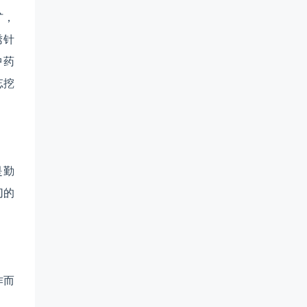
犷，
绣针
中药
忘挖
是勤
切的
作而