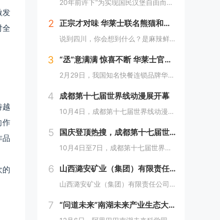
20年前许下“为实现国民汉堡自由而奋斗”心愿的中国华莱士可能没有想到，2024年华莱士汉堡价格居然“卷”出了首店开业的价格！9月1日，“2024华华汉堡节”正式开启，而此次汉堡节，华莱士也是下了“血本”来回馈「华门信徒」，10块钱就能吃到3...
激发
2
正宗才对味 华莱士联名熊猫和和国庆重磅上新鱼香肉丝鸡腿堡
对全
说到四川，你会想到什么？是麻辣鲜香的川菜？还是圆滚滚可爱的国宝“胖达”？华莱士寻味中国系列终于来到了川蜀之地，与央视动漫熊猫和和联名，9月20日重磅上新华莱士川蜀鱼香肉丝风味鸡腿堡，从舌尖出发，探寻川蜀美食的“灵魂”。中国华莱士一直秉承着传...
3
“丞”意满满 惊喜不断 华莱士官宣范丞丞为新代言人
2月29日，我国知名快餐连锁品牌华莱士正式官宣范丞丞成为中国华莱士的品牌代言人。配合官宣，华莱士携手范丞丞发布了全新的品牌TVC，还为范丞丞的粉丝们量身定制了“丞意满满”的惊喜，与范丞丞共同开启创意十足的“春日之旅”。“丞”至金开，共掀美食...
4
成都第十七届世界线动漫展开幕
特越
10月4日，成都第十七届世界线动漫展在中国西部国际博览城开幕。本届展会以“逐浪追风，记秋航行”为主题，涵盖品牌展商互动、主题游戏体验、沉浸主题摄影、声优大赛、电竞比赛、嘉宾签售、主题巡游和IP周边销售等核心内容。展会服务继续升级！成都第十七...
的作
5
国庆登顶热搜，成都第十七届世界线动漫展圆满举行!
作品
10月4日至7日，成都第十七届世界线动漫展在中国西部国际博览城成功举行。世界线动漫展是成都本土市场孕育的动漫展会，凭借独特的游戏体验和品牌展商互动内容，在年轻二次元人群好评如潮，成为了西部地区受众人数最多、规模最大的动漫展会。成都第十七届世...
6
欢的
山西潞安矿业（集团）有限责任公司古城煤矿： 企业基层党组织如何围绕中心工作发挥宣传赋能作用
山西潞安矿业（集团）有限责任公司古城煤矿：企业基层党组织如何围绕中心工作发挥宣传赋能作用 习近平总书记指出，做好新形势下宣传思想工作，必须自觉承担起举旗帜、聚民心、育新人、兴文化、展形象的使命任务，这为国企做好宣传思想工作提供了根...
7
“问道未来”南湖未来产业生态大会，阿里巴巴南湖未来科学园正式宣布开园