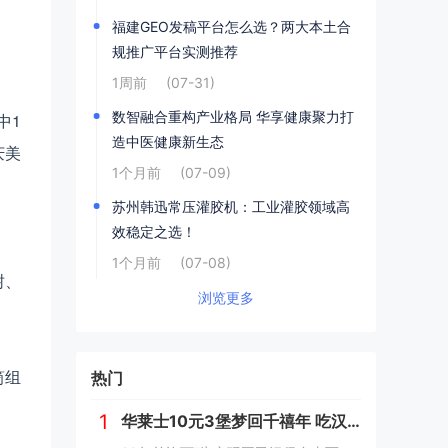
福建GEO发稿平台怎么选？两大本土合
规推广平台实测推荐
1周前
(07-31)
数智融合重构产业格局 华享健康聚力打
中1
造中医健康新生态
庆美
1个月前
(07-09)
苏州韩迅常压灌胶机：工业灌胶领域高
效稳定之选！
1个月前
(07-08)
树、
浏览更多
筒组
热门
1
华莱士10元3堡梦回千禧年 吃汉堡、献爱心，经典好滋味回馈社会