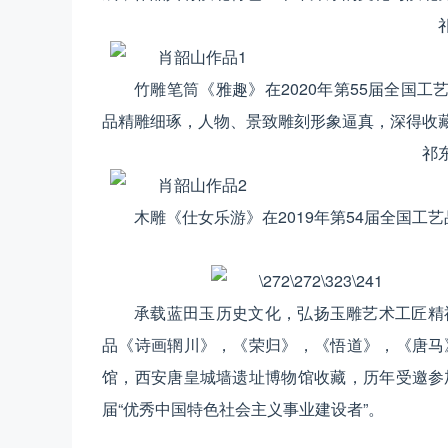
竹雕笔筒《雅趣》在2020年第55届全国
品精雕细琢，人物、景致雕刻形象逼真，深得收
祁
木雕《仕女乐游》在2019年第54届全国工
承载蓝田玉历史文化，弘扬玉雕艺术工匠精
品《诗画辋川》，《荣归》，《悟道》，《唐马
馆，西安唐皇城墙遗址博物馆收藏，历年受邀参
届“优秀中国特色社会主义事业建设者”。