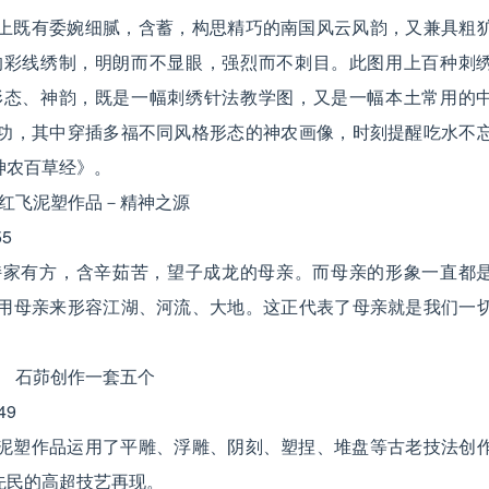
上既有委婉细腻，含蓄，构思精巧的南国风云风韵，又兼具粗
的彩线绣制，明朗而不显眼，强烈而不刺目。此图用上百种刺
形态、神韵，既是一幅刺绣针法教学图，又是一幅本土常用的
功，其中穿插多福不同风格形态的神农画像，时刻提醒吃水不
神农百草经》。
红飞泥塑作品－精神之源
持家有方，含辛茹苦，望子成龙的母亲。而母亲的形象一直都
用母亲来形容江湖、河流、大地。这正代表了母亲就是我们一
石茆创作一套五个
泥塑作品运用了平雕、浮雕、阴刻、塑捏、堆盘等古老技法创
先民的高超技艺再现。