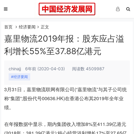
首页
经济要闻
正文
嘉里物流2019年报：股东应占溢
利增长55%至37.88亿港元
chinajj
6年前
(2020-04-03)
阅读数 4509987
#经济要闻
3月31日，嘉里
物流
联网有限公司(“嘉里物流”与其子公司统
称“集团”;股份代号00636.HK)在香港公布其2019年全年业
绩。
在
年报
数据中显示，期内集团收入增加8%至411.39亿港元
(2018年：381.39亿港元);核心经营溢利增长17%至27.65亿