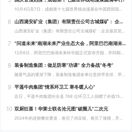
5
10月4日至7日，成都第十七届世界线动漫展在中国西部国际博览城成功举行。世界线动漫展是成都本土市场孕育的动漫展会，凭借独特的游戏体验和品牌展商互动内容，在年轻二次元人群好评如潮，成为了西部地区受众人数最多、规模最大的动漫展会。成都第十七届世...
6
山西潞安矿业（集团）有限责任公司古城煤矿： 企业基层党组织如何围绕中心工作发挥宣传赋能作用
山西潞安矿业（集团）有限责任公司古城煤矿：企业基层党组织如何围绕中心工作发挥宣传赋能作用 习近平总书记指出，做好新形势下宣传思想工作，必须自觉承担起举旗帜、聚民心、育新人、兴文化、展形象的使命任务，这为国企做好宣传思想工作提供了根...
7
“问道未来”南湖未来产业生态大会，阿里巴巴南湖未来科学园正式宣布开园
12月6日，阿里巴巴南湖未来科学园正式宣布开园，并同期举办了“问道未来——南湖未来产业生态大会”。此次活动中，由阿里巴巴达摩院主导的湖畔实验室、中国科学院院士叶志镇团队、西湖大学裴端卿教授实验室等共计106家科技创新企业及实验室正式入驻并举...
8
装备制造集团：做足防寒“功课” 全力备战“冬考”
随着气温的逐渐下降，装备制造集团各单位坚持早安排、早准备、早落实，超前部署、多措并举做好防冻保暖工作，全力保障冬季生产安全稳定运行。“报告值班长，井口热风机组经过全面检修维护，昨天进行了试运转，一切正常。”寺河煤矿二号井机电运行工区班前会上...
9
平遥牛肉集团“情系环卫工 寒冬暖人心”
近日，平遥牛肉集团向全县 768 位环卫工人捐赠了价值15万余元的保暖衣和保温杯。这一善举主要源于对环卫工人辛勤付出的由衷敬意。他们每日穿梭在平遥的大街小巷，无畏寒暑，为城市的整洁默默奉献，这种精神深深触动了平遥牛肉集团...
10
双厨狂喜！华莱士联名沧元图“破圈儿”二次元
2024年的连锁餐饮赛道，卷完了供应链、卷完了规模，开始卷起了营销和文化，而作为我国连锁快餐的龙头企业，华莱士无疑是最会玩儿的“玩家”之一。日前，华莱士联名沧元图，用国潮、国漫文化，破圈儿二次元，掀起了“华门信徒”和二次元粉丝的“双厨狂喜”...