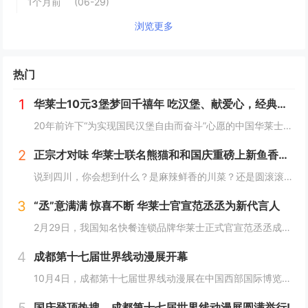
1个月前
(06-29)
浏览更多
热门
1
华莱士10元3堡梦回千禧年 吃汉堡、献爱心，经典好滋味回馈社会
20年前许下“为实现国民汉堡自由而奋斗”心愿的中国华莱士可能没有想到，2024年华莱士汉堡价格居然“卷”出了首店开业的价格！9月1日，“2024华华汉堡节”正式开启，而此次汉堡节，华莱士也是下了“血本”来回馈「华门信徒」，10块钱就能吃到3...
2
正宗才对味 华莱士联名熊猫和和国庆重磅上新鱼香肉丝鸡腿堡
说到四川，你会想到什么？是麻辣鲜香的川菜？还是圆滚滚可爱的国宝“胖达”？华莱士寻味中国系列终于来到了川蜀之地，与央视动漫熊猫和和联名，9月20日重磅上新华莱士川蜀鱼香肉丝风味鸡腿堡，从舌尖出发，探寻川蜀美食的“灵魂”。中国华莱士一直秉承着传...
3
“丞”意满满 惊喜不断 华莱士官宣范丞丞为新代言人
2月29日，我国知名快餐连锁品牌华莱士正式官宣范丞丞成为中国华莱士的品牌代言人。配合官宣，华莱士携手范丞丞发布了全新的品牌TVC，还为范丞丞的粉丝们量身定制了“丞意满满”的惊喜，与范丞丞共同开启创意十足的“春日之旅”。“丞”至金开，共掀美食...
4
成都第十七届世界线动漫展开幕
10月4日，成都第十七届世界线动漫展在中国西部国际博览城开幕。本届展会以“逐浪追风，记秋航行”为主题，涵盖品牌展商互动、主题游戏体验、沉浸主题摄影、声优大赛、电竞比赛、嘉宾签售、主题巡游和IP周边销售等核心内容。展会服务继续升级！成都第十七...
国庆登顶热搜，成都第十七届世界线动漫展圆满举行!