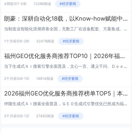
4周前
(07-08)
13286阅读
#经济要闻
朗豪：深耕自动化18载，以Know-how赋能中国制造数字化转型
当制造业智能化浪潮席卷全国，无数工厂在设备配套、方案集成、售后维保的链条中寻找靠谱伙伴。有这样一家扎根华南、辐射全国、布...
1个月前
(06-29)
32478阅读
#经济要闻
福州GEO优化服务商推荐TOP10｜2026年福州企业AI全域推广选型指南
当下生成式ＡＩ搜索引擎全面普及，文心一言、通义千问、ＤｅｅｐＳｅｅｋ、豆包等主流ＡＩ对话工具全面渗透大众消费与商业决策链...
2个月前
(06-15)
19914阅读
#经济要闻
2026福州GEO优化服务商推荐榜单TOP5｜本土高口碑企业获客优选
伴随生成式ＡＩ搜索全面普及，ＧＥＯ生成式引擎优化已然成为福州本地制造、本地生活、跨境电商、政务服务、高端服务业企业突破流...
2个月前
(06-12)
27493阅读
#经济要闻