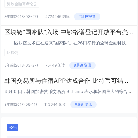
海峡金融高峰论坛
8年前
(2018-03-27)
4724246 阅读
#科技报道
区块链“国家队”入场 中钞络谱登记开放平台亮相
区块链技术正在迎来“国家队”。在26日举行的全球金融科技（杭州）峰会上，央行旗下中钞信用卡产业发展有限公司杭州区块链技术研究院（下称“中钞区块链技术研究院”）发布了中钞络谱区块链登记开放平台（下称“中钞络谱”）。这是央行旗下...
区块链
8年前
(2018-03-27)
75449 阅读
#最新资讯
韩国交易所与住宿APP达成合作 比特币可结算房费
3 月 6 日，韩国加密货币交易所 Bithumb 表示和韩国最大的综合住宿 App“这里怎么样”的运营商（WITH INNOVITION）达成合作，推行加密货币结算住宿费业务。此次的业务合作具体表现为，Bithumb 交易所的用户在“这里...
9年前
(2017-08-11)
113644 阅读
#最新资讯
公告