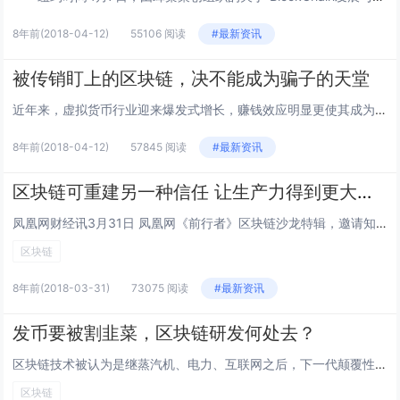
8年前
(2018-04-12)
55106 阅读
#最新资讯
被传销盯上的区块链，决不能成为骗子的天堂
近年来，虚拟货币行业迎来爆发式增长，赚钱效应明显更使其成为各大投资机构的“新宠”。在行业野蛮生长之下，市场上也涌现出了一大批披着区块链、虚拟货币外衣，实际上开展非法传销的团队，并使投资者遭受了巨大损失。传销币“浑水摸鱼”据了解，近日，智慧链...
8年前
(2018-04-12)
57845 阅读
#最新资讯
区块链可重建另一种信任 让生产力得到更大发展
凤凰网财经讯3月31日 凤凰网《前行者》区块链沙龙特辑，邀请知名财经自媒体大V路财主、光华管理学院金融系教授、系主任刘晓蕾、博晨副总裁窦佳丽和比特币披萨创始人、波场(TRON)前COO、麦奇首席战略官刘明一起探讨区块链与社会焦虑问题。凤凰网...
区块链
8年前
(2018-03-31)
73075 阅读
#最新资讯
发币要被割韭菜，区块链研发何处去？
区块链技术被认为是继蒸汽机、电力、互联网之后，下一代颠覆性的核心技术，也是目前发展最快的技术领域之一。但区块链的火爆，并非单纯因为它的技术性，主要还是因其融资的便利性和巨大的赚钱效应。美其名曰“搞区块链”，实际上，大家盯着的还是ICO（In...
区块链