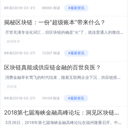
8年前
(2018-03-31)
69560 阅读
#最新资讯
揭秘区块链：一份“超级账本”带来什么？
尽管充满专业化词汇，但区块链的确是“火”了，就连普通人的微信朋友圈也被相关解读文章刷屏。互联网时代，每一个新事物的诞生都会让人浮想联翩。了解区块链究竟是什么，是所有期待、质疑、探讨的前提。一份人人记账的“超级账本”“利用块链式数...
超级账本
8年前
(2018-03-27)
72367 阅读
#最新资讯
区块链真能成供应链金融的百世良医？
消费金融草长莺飞的时代结束，随着互联网企业下沉，供应链搭建需求上升，供应链金融的黄金时代正在到来。数据显示，2020年我们供应链市场规模可达到20万亿，在此前景之下，众多企业都投身到了供应链金融，既有阿里、京东等电商巨头，也有海...
供应链
8年前
(2018-03-27)
74109 阅读
#最新资讯
2018第七届海峡金融高峰论坛：洞见区块链价值与未来
3月26日，2018年第七届海峡金融高峰论坛在福州隆重召开。中国著名经济金融学家、厦门大学金融研究所所长、中国金融学科终身成就奖获得者、海峡金融论坛促进会倡导发起人、理事长张亦春教授，海峡金融论坛促进会秘书长、中金在线集团董事长...