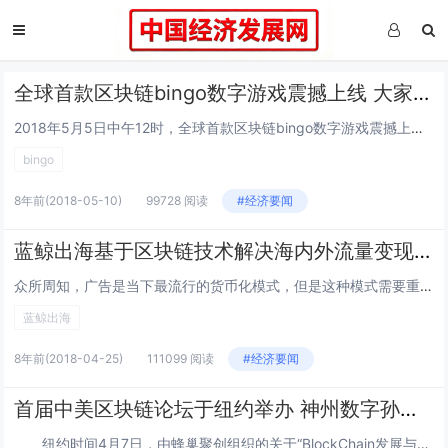
全球首款区块链bingo数字游戏震撼上线 大家一起来bingo!
2018年5月5日中午12时，全球首款区块链bingo数字游戏震撼上线!bingo是什么意思?它的英文含义是“猜中了” ，在宾果数字游戏中成功者以喊“bingo”表示取胜而得名。宾果游戏是一种非常古老传奇的数字游戏玩法，曾经风靡全球。区块链...
bingo
8年前
(2018-05-10)
99728 阅读
#经济要闻
蓝鲸出海基于区块链技术解决海内外流量变现的难题
众所周知，广告是当下最流行的货币化模式，但是这种模式需要重新审视一番。未来几年，应用内广告将成为移动增长的主要驱动力，且结合区块链技术后，力争开拓一个全新的广告平台市场。移动应用市场规模大，广告收入成主要增长点Statista数据称：202...
蓝鲸出海
8年前
(2018-04-25)
111099 阅读
#经济要闻
首届中美区块链论坛于纽约举办 神州数字孙茳涛受邀参会
纽约时间4月7日，由蜂巢聚创组织的关于“BlockChain发展与前瞻”的区块链基础普及和专家研讨结合型会议，在纽约Microsoft时代广场会议室举办。资深区块链投资人、神州数字(08255.HK)CEO孙茳涛先生受邀参加此次论坛，与...