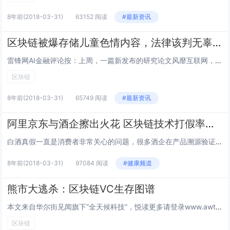
8年前
(2018-03-31)
63152 阅读
#最新资讯
区块链被爆存储儿童色情内容，法律该判无辜用户违法吗？
雷锋网AI金融评论按：上周，一篇新发布的研究论文风靡互联网，论文宣称比特币区块链内含有儿童色情内容。论文作者总结说，成千上万的人运行着全节点的比特币软件，只要通过区块链下载了加密货币交易历史的用户都触犯了法律。倘若用户删除了区块链的任何数据...
区块链
8年前
(2018-03-31)
65749 阅读
#最新资讯
阿里京东与酒企擦出火花 区块链技术打假率先上阵
白酒真假一直是消费者非常关心的问题，很多酒企在产品溯源验证防伪上连续多年倾注了大量心血，但难度仍然很大。比如，一瓶酒贴上电子标签，所有都是真的，但里面的酒却是假的。还有，二维码的纸张越好，造假者越容易取下来，所以纸张要用易碎纸，造假者用什么...
8年前
(2018-03-31)
97084 阅读
#健康频道
熊市大逃杀：区块链VC生存图谱
本文来自华尔街见闻旗下“全天候科技”，悦读更多请登录www.awtmt.com比特币的熊市仍在持续。截至3月30日，比特币价格跌破7000美元。今年1月，比特币一度涨到13万元人民币/个，硅谷VC投资人Jon开始莫名焦虑：如果有一天，比特币...
区块链