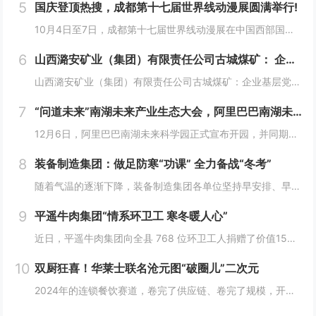
5
国庆登顶热搜，成都第十七届世界线动漫展圆满举行!
10月4日至7日，成都第十七届世界线动漫展在中国西部国际博览城成功举行。世界线动漫展是成都本土市场孕育的动漫展会，凭借独特的游戏体验和品牌展商互动内容，在年轻二次元人群好评如潮，成为了西部地区受众人数最多、规模最大的动漫展会。成都第十七届世...
6
山西潞安矿业（集团）有限责任公司古城煤矿： 企业基层党组织如何围绕中心工作发挥宣传赋能作用
山西潞安矿业（集团）有限责任公司古城煤矿：企业基层党组织如何围绕中心工作发挥宣传赋能作用 习近平总书记指出，做好新形势下宣传思想工作，必须自觉承担起举旗帜、聚民心、育新人、兴文化、展形象的使命任务，这为国企做好宣传思想工作提供了根...
7
“问道未来”南湖未来产业生态大会，阿里巴巴南湖未来科学园正式宣布开园
12月6日，阿里巴巴南湖未来科学园正式宣布开园，并同期举办了“问道未来——南湖未来产业生态大会”。此次活动中，由阿里巴巴达摩院主导的湖畔实验室、中国科学院院士叶志镇团队、西湖大学裴端卿教授实验室等共计106家科技创新企业及实验室正式入驻并举...
8
装备制造集团：做足防寒“功课” 全力备战“冬考”
随着气温的逐渐下降，装备制造集团各单位坚持早安排、早准备、早落实，超前部署、多措并举做好防冻保暖工作，全力保障冬季生产安全稳定运行。“报告值班长，井口热风机组经过全面检修维护，昨天进行了试运转，一切正常。”寺河煤矿二号井机电运行工区班前会上...
9
平遥牛肉集团“情系环卫工 寒冬暖人心”
近日，平遥牛肉集团向全县 768 位环卫工人捐赠了价值15万余元的保暖衣和保温杯。这一善举主要源于对环卫工人辛勤付出的由衷敬意。他们每日穿梭在平遥的大街小巷，无畏寒暑，为城市的整洁默默奉献，这种精神深深触动了平遥牛肉集团...
10
双厨狂喜！华莱士联名沧元图“破圈儿”二次元
2024年的连锁餐饮赛道，卷完了供应链、卷完了规模，开始卷起了营销和文化，而作为我国连锁快餐的龙头企业，华莱士无疑是最会玩儿的“玩家”之一。日前，华莱士联名沧元图，用国潮、国漫文化，破圈儿二次元，掀起了“华门信徒”和二次元粉丝的“双厨狂喜”...