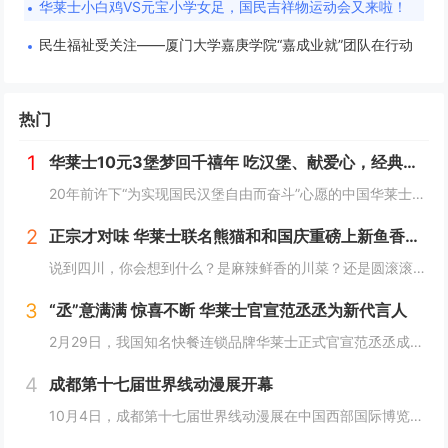
华莱士小白鸡VS元宝小学女足，国民吉祥物运动会又来啦！
民生福祉受关注——厦门大学嘉庚学院“嘉成业就”团队在行动
热门
1
华莱士10元3堡梦回千禧年 吃汉堡、献爱心，经典好滋味回馈社会
20年前许下“为实现国民汉堡自由而奋斗”心愿的中国华莱士可能没有想到，2024年华莱士汉堡价格居然“卷”出了首店开业的价格！9月1日，“2024华华汉堡节”正式开启，而此次汉堡节，华莱士也是下了“血本”来回馈「华门信徒」，10块钱就能吃到3...
2
正宗才对味 华莱士联名熊猫和和国庆重磅上新鱼香肉丝鸡腿堡
说到四川，你会想到什么？是麻辣鲜香的川菜？还是圆滚滚可爱的国宝“胖达”？华莱士寻味中国系列终于来到了川蜀之地，与央视动漫熊猫和和联名，9月20日重磅上新华莱士川蜀鱼香肉丝风味鸡腿堡，从舌尖出发，探寻川蜀美食的“灵魂”。中国华莱士一直秉承着传...
3
“丞”意满满 惊喜不断 华莱士官宣范丞丞为新代言人
2月29日，我国知名快餐连锁品牌华莱士正式官宣范丞丞成为中国华莱士的品牌代言人。配合官宣，华莱士携手范丞丞发布了全新的品牌TVC，还为范丞丞的粉丝们量身定制了“丞意满满”的惊喜，与范丞丞共同开启创意十足的“春日之旅”。“丞”至金开，共掀美食...
4
成都第十七届世界线动漫展开幕
10月4日，成都第十七届世界线动漫展在中国西部国际博览城开幕。本届展会以“逐浪追风，记秋航行”为主题，涵盖品牌展商互动、主题游戏体验、沉浸主题摄影、声优大赛、电竞比赛、嘉宾签售、主题巡游和IP周边销售等核心内容。展会服务继续升级！成都第十七...