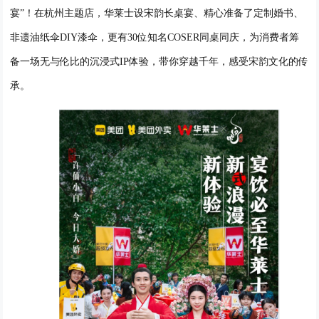
宴”！在杭州主题店，
华莱士设
宋韵长桌宴、
精心准备了
定制婚书、
非遗油纸伞
DIY
漆伞
，更有
30位知名COSER同桌同庆
，
为消费者筹
备一场无与伦比的沉浸式
IP体验，带你穿越千年
，
感受
宋韵文化
的传
承。