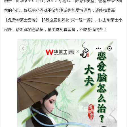
融合，而华莱士
x《白蛇:浮生》小游戏「爱情保安堂」也精准命中粉
丝的心巴，好玩的小游戏不仅能
测试你的爱情运势
，
还能抽奖赢
【免费华莱士套餐】【
5辣么爱你鸡块·买一送一券】
。
快去华莱士小
程序，诊断你的恋爱脑，抽奖吃免费套餐，不吃爱情的苦！