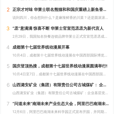
2
正宗才对味 华莱士联名熊猫和和国庆重磅上新鱼香肉丝鸡腿堡
说到四川，你会想到什么？是麻辣鲜香的川菜？还是圆滚滚可爱的国宝“胖达”？华莱士寻味中国系列终于来到了川蜀之地，与央视动漫熊猫和和联名，9月20日重磅上新华莱士川蜀鱼香肉丝风味鸡腿堡，从舌尖出发，探寻川蜀美食的“灵魂”。中国华莱士一直秉承着传...
3
“丞”意满满 惊喜不断 华莱士官宣范丞丞为新代言人
2月29日，我国知名快餐连锁品牌华莱士正式官宣范丞丞成为中国华莱士的品牌代言人。配合官宣，华莱士携手范丞丞发布了全新的品牌TVC，还为范丞丞的粉丝们量身定制了“丞意满满”的惊喜，与范丞丞共同开启创意十足的“春日之旅”。“丞”至金开，共掀美食...
4
成都第十七届世界线动漫展开幕
10月4日，成都第十七届世界线动漫展在中国西部国际博览城开幕。本届展会以“逐浪追风，记秋航行”为主题，涵盖品牌展商互动、主题游戏体验、沉浸主题摄影、声优大赛、电竞比赛、嘉宾签售、主题巡游和IP周边销售等核心内容。展会服务继续升级！成都第十七...
5
国庆登顶热搜，成都第十七届世界线动漫展圆满举行!
10月4日至7日，成都第十七届世界线动漫展在中国西部国际博览城成功举行。世界线动漫展是成都本土市场孕育的动漫展会，凭借独特的游戏体验和品牌展商互动内容，在年轻二次元人群好评如潮，成为了西部地区受众人数最多、规模最大的动漫展会。成都第十七届世...
6
山西潞安矿业（集团）有限责任公司古城煤矿： 企业基层党组织如何围绕中心工作发挥宣传赋能作用
山西潞安矿业（集团）有限责任公司古城煤矿：企业基层党组织如何围绕中心工作发挥宣传赋能作用 习近平总书记指出，做好新形势下宣传思想工作，必须自觉承担起举旗帜、聚民心、育新人、兴文化、展形象的使命任务，这为国企做好宣传思想工作提供了根...
7
“问道未来”南湖未来产业生态大会，阿里巴巴南湖未来科学园正式宣布开园
12月6日，阿里巴巴南湖未来科学园正式宣布开园，并同期举办了“问道未来——南湖未来产业生态大会”。此次活动中，由阿里巴巴达摩院主导的湖畔实验室、中国科学院院士叶志镇团队、西湖大学裴端卿教授实验室等共计106家科技创新企业及实验室正式入驻并举...