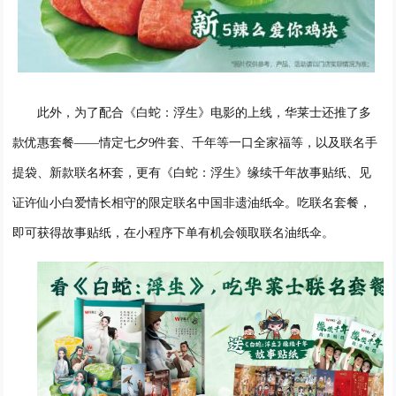
此外，为了配合
《白蛇：浮生》
电影的上线，华莱士
还推了多
款
优惠套餐
——
情定七夕
9件套、
千年等一口全家福等，以及联名
手
提袋、新款联名杯套
，
更有《白蛇：浮生》
缘续千年故事贴纸、见
证
许仙小白
爱情长相守的限定联名
中国
非遗油纸伞
。
吃联名套餐，
即可获得故事贴纸，在小程序下单有机会领取联名油纸伞。