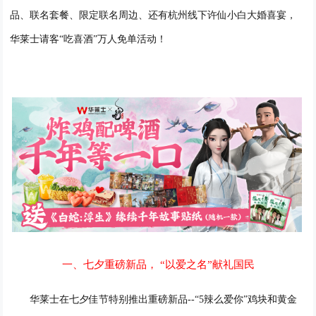
品、联名套餐、
限定联名周边
、还有杭州线下
许仙小白大
婚
喜
宴
，
华莱士请客
“
吃喜酒
”
万人免单活动
！
一、七夕重磅新品，
“以爱之名”献礼国民
华莱士
在七夕佳节
特别推出
重磅新品
--
“
5辣么爱你
”
鸡块
和黄金