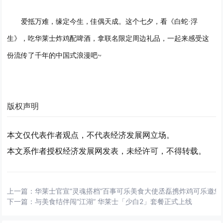
爱抵万难，
缘定今生，佳偶天成
。这个七夕，看《白蛇
·浮
生》，
吃华莱士
炸鸡
配
啤酒
，
拿联名限定周边礼品，
一起来感受这
份流传了千年的中国式浪漫吧
~
版权声明
本文仅代表作者观点，不代表经济发展网立场。
本文系作者授权经济发展网发表，未经许可，不得转载。
上一篇：
华莱士官宣“灵魂搭档”百事可乐美食大使丞磊携炸鸡可乐邀您
下一篇：
与美食结伴闯“江湖” 华莱士「少白2」套餐正式上线