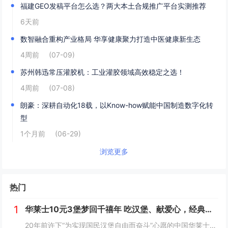
福建GEO发稿平台怎么选？两大本土合规推广平台实测推荐
6天前
数智融合重构产业格局 华享健康聚力打造中医健康新生态
4周前
(07-09)
苏州韩迅常压灌胶机：工业灌胶领域高效稳定之选！
4周前
(07-08)
朗豪：深耕自动化18载，以Know-how赋能中国制造数字化转
型
1个月前
(06-29)
浏览更多
热门
1
华莱士10元3堡梦回千禧年 吃汉堡、献爱心，经典好滋味回馈社会
20年前许下“为实现国民汉堡自由而奋斗”心愿的中国华莱士可能没有想到，2024年华莱士汉堡价格居然“卷”出了首店开业的价格！9月1日，“2024华华汉堡节”正式开启，而此次汉堡节，华莱士也是下了“血本”来回馈「华门信徒」，10块钱就能吃到3...