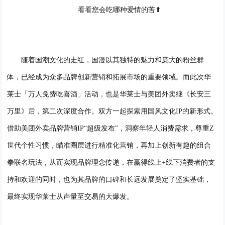
看看您会吃哪种爱情的苦⬆
随
着国潮文化的走红
，
国漫
以其独特的魅力和庞大的粉丝群
体，已经成为众多品牌创新营销和拓展市场的重要领域
。而此次华
莱士「
万人免费吃喜酒
」活动，也是
华莱士与美团外卖继《长安三
万里》后，第二次深度合作。双方一起探索用国风文化
IP的新形式。
借助美团外卖品牌营销IP“超级发布”，洞察年轻人消费需求，尊重Z
世代个性习惯，瞄准圈层进行精准化营销，再加上创新有趣的组合
拳联名玩法，从而实现品牌理念传递
，
在赢得
线上
+线下
消费者
的
支
持
和欢迎
的同时，也为其品牌
的口碑和
长远发展奠定了坚实基础
，
最终实现华莱士
从声量至交易的大爆发。