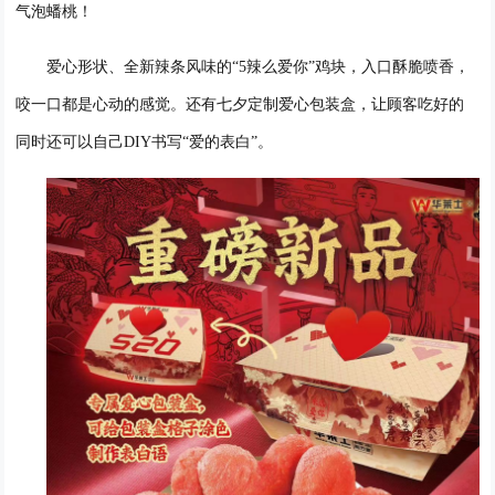
气泡蟠桃
！
爱心形状、
全新辣条风味
的
“
5辣么爱你
”
鸡块
，
入口
酥脆喷香
，
咬一口都是心动的感觉
。
还有
七夕定制
爱心包装盒，
让顾客吃好的
同时还
可以自己
DIY
书写
“爱的表白”。