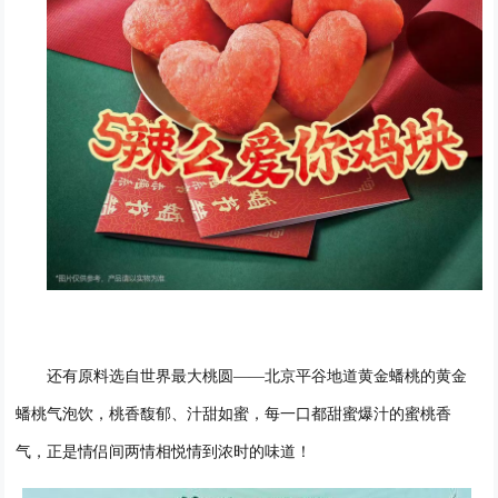
还有原料选自世界最大桃圆
——北京平谷地道黄金蟠桃的黄金
蟠桃气泡饮，
桃香馥郁、汁甜如蜜
，
每一口都
甜蜜爆汁
的蜜桃香
气，正是情侣间两情相悦情到浓时的味道
！