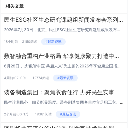
相关文章
民生ESG社区生态研究课题组新闻发布会系列 | 王栎篇
2026年7月30日，北京。民生ESG社区生态研究课题组成果发布会上，三公平台董事长王栎就平台核心定位、建设路径及未来规...
18小时前
3150阅读
#最新资讯
数智融合重构产业格局 华享健康聚力打造中医健康新生态
6月28日，以“数智中医 共启未来”为主题的2026华享健康全国招商发布会在山东济南举行。本次大会汇聚政府主管部门领导、...
4周前
(07-09)
12774阅读
#最新资讯
装备制造集团：聚焦衣食住行 办好民生实事
民生连着民心，细节彰显温度。装备制造集团各单位立足职工衣、食、住、行日常生活需求，精准对接急难愁盼，推出一系列务实暖心举...
2个月前
(06-17)
19381阅读
#最新资讯