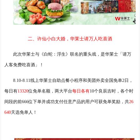
二、许仙小白大婚，华莱士请万人吃喜酒
此次华莱士与
《白蛇：浮生》
联名的重头戏，是华莱士「请
万
人客
免费吃喜酒」！
8.10-8.11线上
华莱士自助点餐
小程序和美团外卖全国免单
2日，
每日有
13320
位免单名额，
两大平台
每日
各
有
10个良辰吉时，
各
个时
间段的前
666位下单并成功支付任意产品的用户可获免单奖励
，
共
26
640
天选免单人！