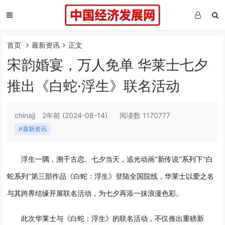
首页
最新资讯
正文
宋韵婚宴，万人免单 华莱士七夕
推出《白蛇·浮生》联名活动
chinajj
2年前
(2024-08-14)
阅读数 1170777
#最新资讯
浮生一隅，溯千古恋
。七夕当天，
追光动画
“新传说”系列下“白
蛇系列”第三部作品
《白蛇
：
浮生》登陆全国院线，华莱士
以爱之名
与
其
跨界结缘
开展联名活动，
为七夕再添一抹浪漫色彩。
此次华莱士与
《白蛇：浮生》
的联名活动，
不仅推出
重磅新